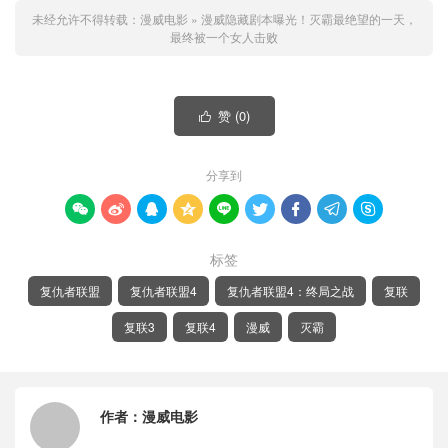
未经允许不得转载：
漫威电影
»
漫威隐藏剧本曝光！灭霸最绝望的一天，
最终被一个女人击败
赞 (
0
)

分享到









标签
复仇者联盟
复仇者联盟4
复仇者联盟4：终局之战
复联
复联3
复联4
漫威
灭霸
作者：
漫威电影