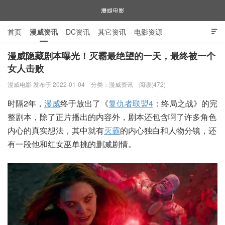
首页
漫威资讯
DC资讯
其它资讯
电影资源

电视剧资源
漫威图片
漫威隐藏剧本曝光！灭霸最绝望的一天，最终被一个
女人击败
漫威电影
漫威电影 发布于 2022-01-04
分类：
漫威资讯
阅读(472)
时隔2年，
漫威
终于放出了《
复仇者联盟4
：终局之战》的完
整剧本，除了正片播出的内容外，剧本还包含啊了许多角色
内心的真实想法，其中就有
灭霸
的内心独白和人物分镜，还
有一段他和红女巫单挑的删减剧情。