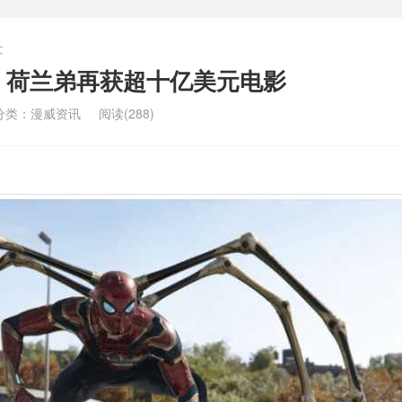
文
劲 荷兰弟再获超十亿美元电影
分类：
漫威资讯
阅读(288)