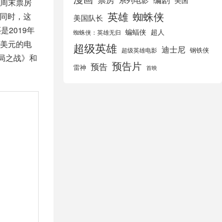
美国
周末票房
英雄
蜘蛛侠
此同时，这
美国队长
2019年
蝙蝠侠
超人
蜘蛛侠：英雄无归
美元的电
超级英雄
迪士尼
钢铁侠
超级英雄电影
局之战》和
预告片
预告
雷神
首映