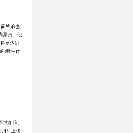
的荷兰弟也
高票房，他
计将要达到
力的新生代
真不敢相信。
无归》上映