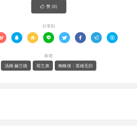
赞 (
0
)

分享到








标签
汤姆·赫兰德
荷兰弟
蜘蛛侠：英雄无归