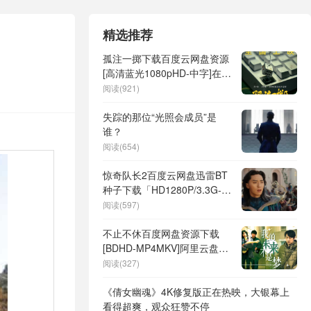
精选推荐
孤注一掷下载百度云网盘资源
[高清蓝光1080pHD-中字]在线
观看
阅读(921)
失踪的那位“光照会成员”是
谁？
阅读(654)
惊奇队长2百度云网盘迅雷BT
种子下载「HD1280P/3.3G-
MKV」超清版资源
阅读(597)
不止不休百度网盘资源下载
[BDHD-MP4MKV]阿里云盘完
整版
阅读(327)
《倩女幽魂》4K修复版正在热映，大银幕上
看得超爽，观众狂赞不停