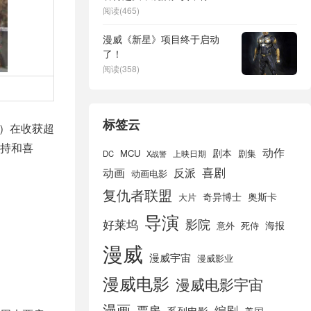
阅读(465)
漫威《新星》项目终于启动
了！
阅读(358)
标签云
）在收获超
持和喜
动作
剧本
MCU
剧集
DC
X战警
上映日期
喜剧
动画
反派
动画电影
复仇者联盟
奇异博士
奥斯卡
大片
导演
好莱坞
影院
海报
死侍
意外
漫威
漫威宇宙
漫威影业
漫威电影
漫威电影宇宙
漫画
票房
编剧
系列电影