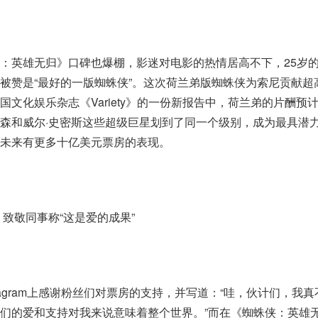
：英雄无归》口碑也爆棚，影迷对电影的热情居高不下，25岁
被赞是“最好的一版蜘蛛侠”。这次荷兰弟版蜘蛛侠为索尼贡献超
文化娱乐杂志《Variety》的一份新报告中，荷兰弟的片酬预
森和威尔·史密斯这些超级巨星划到了同一个级别，成为最具潜
未来有更多十亿美元票房的表现。
致敬同事称“这是爱的成果”
tagram上感谢粉丝们对票房的支持，并写道：“哇，伙计们，我
们的爱和支持对我来说意味着整个世界。”而在《蜘蛛侠：英雄