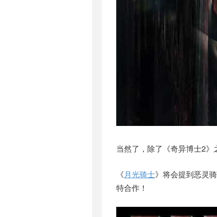
当然了，除了《奇异博士2》
《
月光骑士
》将会提到恶灵骑
特合作！