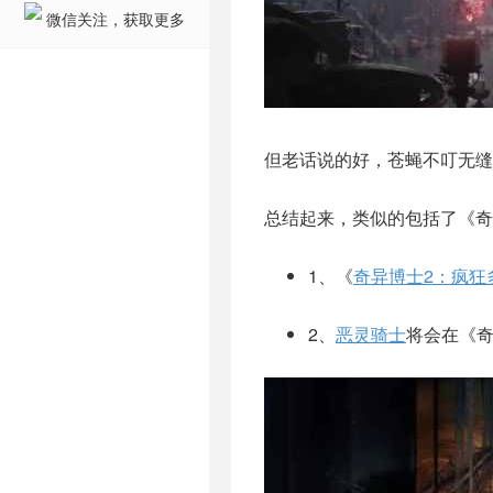
微信关注，获取更多
但老话说的好，苍蝇不叮无缝
总结起来，类似的包括了《奇
1、《
奇异博士2：疯狂
2、
恶灵骑士
将会在《奇