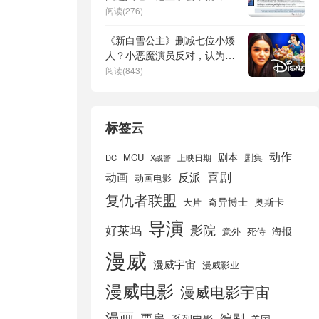
威政治正确倾向
阅读(276)
《新白雪公主》删减七位小矮
人？小恶魔演员反对，认为毫
无意义
阅读(843)
标签云
动作
剧本
MCU
剧集
DC
X战警
上映日期
喜剧
动画
反派
动画电影
复仇者联盟
奇异博士
奥斯卡
大片
导演
好莱坞
影院
海报
死侍
意外
漫威
漫威宇宙
漫威影业
漫威电影
漫威电影宇宙
漫画
票房
编剧
系列电影