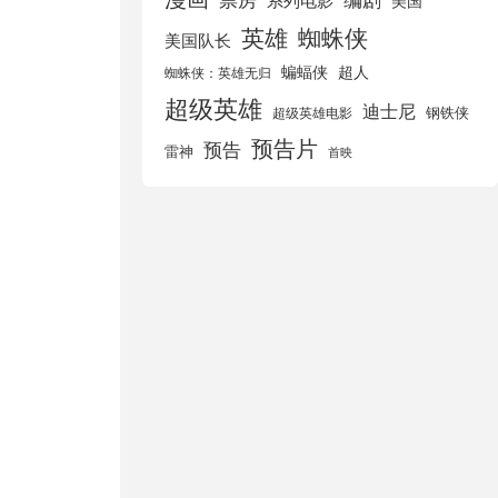
美国
英雄
蜘蛛侠
美国队长
蝙蝠侠
超人
蜘蛛侠：英雄无归
超级英雄
迪士尼
钢铁侠
超级英雄电影
预告片
预告
雷神
首映