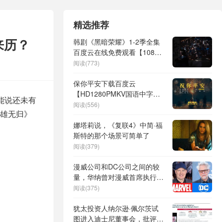
精选推荐
来历？
韩剧《黑暗荣耀》1-2季全集
百度云在线免费观看【1080P
网盘资源】高清链接
阅读(773)
保你平安下载百度云
【HD1280PMKV国语中字】
能说还未有
加长版迅雷网盘资源
阅读(556)
雄无归》
娜塔莉说，《复联4》中简·福
斯特的那个场景可简单了
阅读(379)
漫威公司和DC公司之间的较
量，华纳曾对漫威首席执行官
凯文·费奇感兴趣
阅读(375)
犹太投资人纳尔逊·佩尔茨试
图进入迪士尼董事会，批评漫