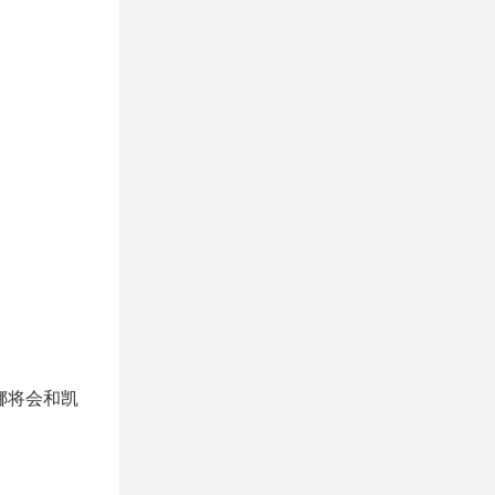
娜将会和凯