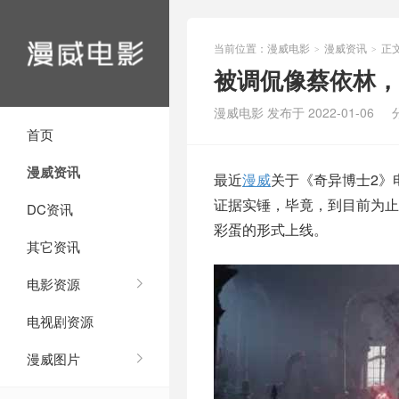
当前位置：
漫威电影
漫威资讯
正
>
>
被调侃像蔡依林，
漫威电影 发布于 2022-01-06
首页
漫威资讯
最近
漫威
关于《奇异博士2》
证据实锤，毕竟，到目前为
DC资讯
彩蛋的形式上线。
其它资讯
电影资源
电视剧资源
漫威图片