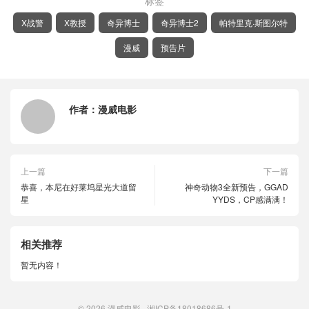
标签
X战警
X教授
奇异博士
奇异博士2
帕特里克·斯图尔特
漫威
预告片
作者：
漫威电影
上一篇
下一篇
恭喜，本尼在好莱坞星光大道留
神奇动物3全新预告，GGAD
星
YYDS，CP感满满！
相关推荐
暂无内容！
© 2026
漫威电影
湘ICP备18018686号-1