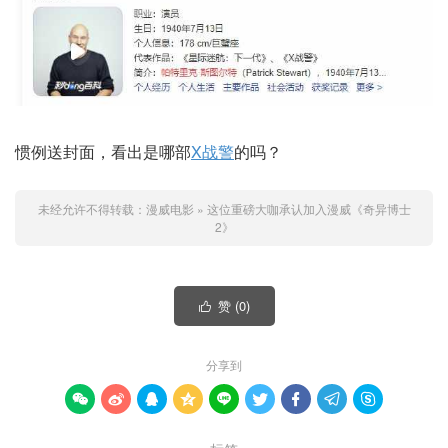
惯例送封面，看出是哪部
X战警
的吗？
未经允许不得转载：
漫威电影
»
这位重磅大咖承认加入漫威《奇异博士
2》
赞 (
0
)

分享到








