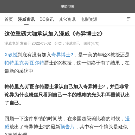
首页
漫威资讯
DC资讯
其它资讯
电影资源

电视剧资源
漫威图片
这位重磅大咖承认加入漫威《奇异博士2》
漫威电影 发布于 2022-03-02
分类：
漫威资讯
阅读(470)
漫威电影
X教授
到底有没有加入
奇异博士2
，是一美的年轻X教授还是
帕特里克·斯图尔特
爵士的X教授，这一切终于有了结果，在
最新的采访中
帕特里克·斯图尔特爵士承认自己加入奇异博士2，并且非常
诧异为什么粉丝只看到自己一半的模糊的光头和耳垂就认出
了自己。
回顾一下这件事情的时间线，在米国超级碗比赛的时候，
漫
威
放出了奇异博士2的最新
预告片
，其中有一个镜头是疑似
X教授出现