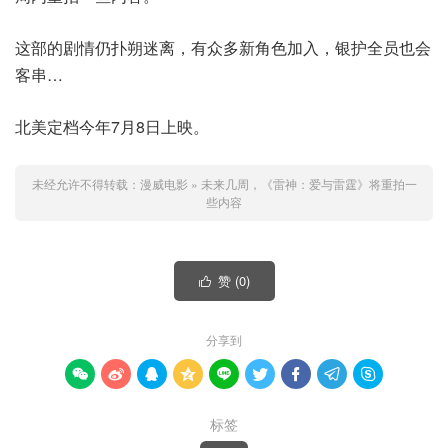
这部的剧情仍扑朔迷离，有众多新角色加入，银护全员也会
客串…
北美定档今年7月8日上映。
未经允许不得转载：
漫威电影
»
未来几周，《雷神：爱与雷霆》将重拍一
些内容
赞 (
0
)

分享到









标签