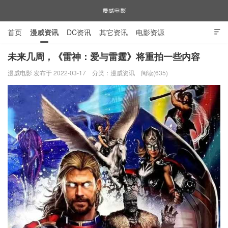
首页
漫威资讯
DC资讯
其它资讯
电影资源

电视剧资源
漫威图片
未来几周，《雷神：爱与雷霆》将重拍一些内容
漫威电影 发布于 2022-03-17
分类：
漫威资讯
阅读(635)
漫威电影