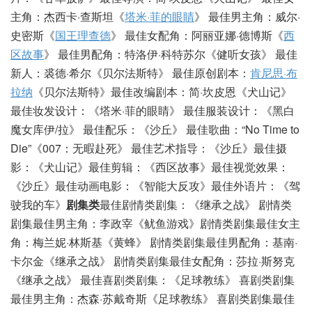
主角：杰西卡·查斯坦《
塔米·菲的眼睛
》 最佳男主角：威尔·
史密斯《
国王理查德
》 最佳女配角：阿丽亚娜·德博斯《
西
区故事
》 最佳男配角：特洛伊·科特苏尔《健听女孩》 最佳
新人：裘德·希尔《贝尔法斯特》 最佳原创剧本：
肯尼思·布
拉纳
《贝尔法斯特》最佳改编剧本：简·坎皮恩《犬山记》
最佳妆发设计：《塔米·菲的眼睛》 最佳服装设计：《黑白
魔女库伊/拉》 最佳配乐：《沙丘》 最佳歌曲：“No Time to
Die”《007：无暇赴死》 最佳艺术指导：《沙丘》最佳摄
影：《犬山记》最佳剪辑：《西区故事》最佳视觉效果：
《沙丘》最佳动画电影：《智能大反攻》最佳外语片：《驾
驶我的车》
剧集类
最佳剧情类剧集：《继承之战》 剧情类
剧集最佳男主角：李政宰《鱿鱼游戏》剧情类剧集最佳女主
角：梅兰妮·林斯基《黄蜂》 剧情类剧集最佳男配角：基南·
卡尔金《继承之战》 剧情类剧集最佳女配角：莎拉·斯努克
《继承之战》 最佳喜剧类剧集：《足球教练》 喜剧类剧集
最佳男主角：杰森·苏戴奇斯《足球教练》 喜剧类剧集最佳