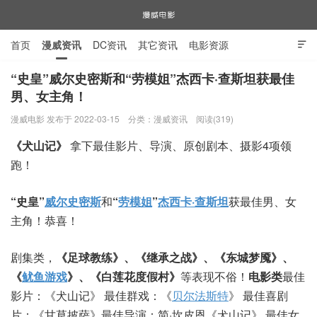
首页
漫威资讯
DC资讯
其它资讯
电影资源

电视剧资源
漫威图片
“史皇”威尔史密斯和“劳模姐”杰西卡·查斯坦获最佳
男、女主角！
漫威电影
漫威电影 发布于 2022-03-15
分类：
漫威资讯
阅读(319)
《犬山记》
拿下最佳影片、导演、原创剧本、摄影4项领
跑！
“史皇”
威尔史密斯
和
“
劳模姐
”
杰西卡·查斯坦
获最佳男、女
主角！恭喜！
剧集类，
《足球教练》、《继承之战》、《东城梦魇》、
《
鱿鱼游戏
》、《白莲花度假村》
等表现不俗！
电影类
最佳
影片：《犬山记》 最佳群戏：《
贝尔法斯特
》 最佳喜剧
片：《甘草披萨》最佳导演：简·坎皮恩《犬山记》 最佳女