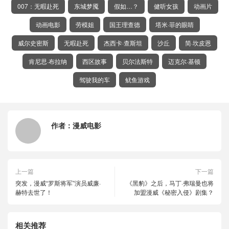
007：无暇赴死
东城梦魇
假如…？
健听女孩
动画片
动画电影
劳模姐
国王理查德
塔米·菲的眼睛
威尔史密斯
无暇赴死
杰西卡·查斯坦
沙丘
简·坎皮恩
肯尼思·布拉纳
西区故事
贝尔法斯特
迈克尔·基顿
驾驶我的车
鱿鱼游戏
作者：
漫威电影
上一篇
下一篇
突发，漫威“罗斯将军”演员威廉·
《黑豹》之后，马丁·弗瑞曼也将
赫特去世了！
加盟漫威《秘密入侵》剧集？
相关推荐