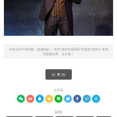
未经允许不得转载：
漫威电影
»
“史皇”威尔史密斯和“劳模姐”杰西卡·查斯
坦获最佳男、女主角！
赞 (
0
)

分享到









标签