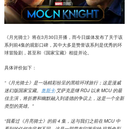
《月光骑士》将在3月30日开播，而今日媒体发布了关于该
系列前4集的观影口碑，其中大多是赞誉该系列是优秀的环
球冒险剧，甚至和《国家宝藏》相提并论。
具体评价如下：
“《月光骑士》是一场精彩纷呈的黑暗环球旅行；这是漫威
迷幻版国家宝藏。
奥斯卡
·艾萨克是继 RDJ 以来 MCU 的最
佳主演，将折磨和幽默融入到道德的争议上，这是一个全新
类型的英雄。”
“我看过《月亮骑士》的前 4 集，这与我们之前在 MCU 中
看到的任何内容都不同。这是一部带有印第安纳·琼斯色彩