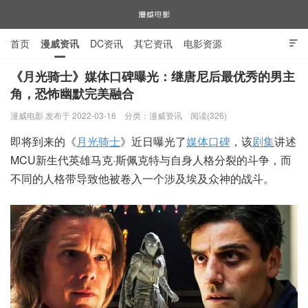
首页
漫威资讯
DC资讯
其它资讯
电影资源

电视剧资源
漫威图片
《月光骑士》媒体口碑曝光：继唐尼后最优秀的男主
角，恐怖幽默完美融合
漫威电影
漫威电影 发布于 2022-03-16
分类：
漫威资讯
阅读(326)
即将到来的《
月光骑士
》近日曝光了
媒体口碑
，该
剧集
讲述
MCU新生代英雄马克·斯佩克特与自身人格分裂的斗争，而
不同的人格带导致他被卷入一个涉及埃及众神的战斗。