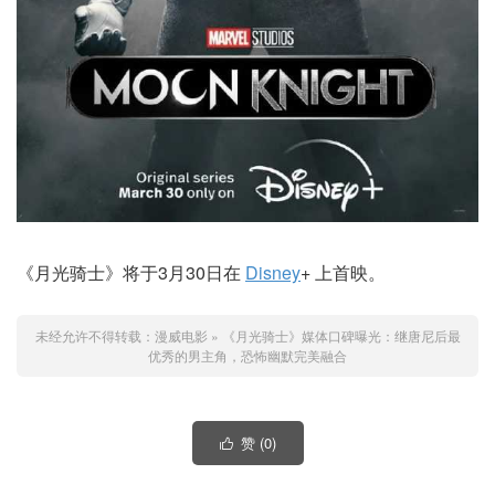
《月光骑士》将于3月30日在
Disney
+ 上首映。
未经允许不得转载：
漫威电影
»
《月光骑士》媒体口碑曝光：继唐尼后最
优秀的男主角，恐怖幽默完美融合
赞 (
0
)
