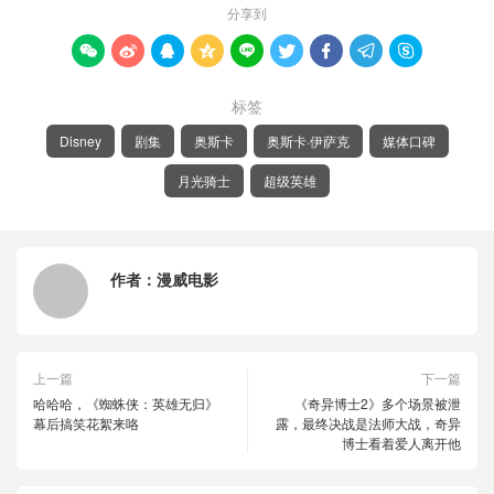
分享到









标签
Disney
剧集
奥斯卡
奥斯卡·伊萨克
媒体口碑
月光骑士
超级英雄
作者：
漫威电影
上一篇
下一篇
哈哈哈，《蜘蛛侠：英雄无归》
《奇异博士2》多个场景被泄
幕后搞笑花絮来咯
露，最终决战是法师大战，奇异
博士看着爱人离开他