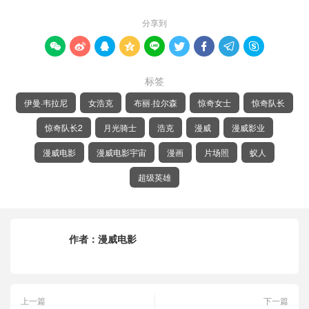
分享到









标签
伊曼·韦拉尼
女浩克
布丽·拉尔森
惊奇女士
惊奇队长
惊奇队长2
月光骑士
浩克
漫威
漫威影业
漫威电影
漫威电影宇宙
漫画
片场照
蚁人
超级英雄
作者：
漫威电影
上一篇
下一篇