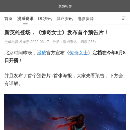
首页
漫威资讯
DC资讯
其它资讯
电影资源

电视剧资源
漫威图片
新英雄登场，《惊奇女士》发布首个预告片！
漫威电影 发布于 2022-03-17
分类：
漫威资讯
阅读(288)
漫威电影
北京时间昨晚，
漫威
官方宣布《
惊奇女士
》
定档在今年6月8
日开播
！
并且发布了首个预告片+首张海报，大家先看预告，下方会
有详解。