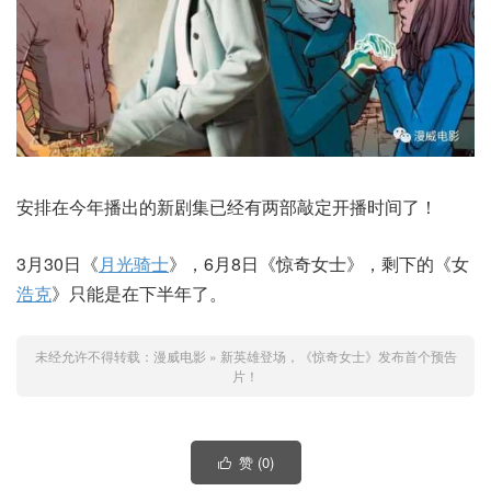
安排在今年播出的新剧集已经有两部敲定开播时间了！
3月30日《
月光骑士
》，6月8日《惊奇女士》，剩下的《女
浩克
》只能是在下半年了。
未经允许不得转载：
漫威电影
»
新英雄登场，《惊奇女士》发布首个预告
片！
赞 (
0
)
