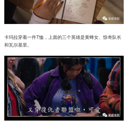
卡玛拉穿着一件T恤，上面的三个英雄是黄蜂女、惊奇队长
和瓦尔基里。