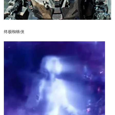
终极蜘蛛侠