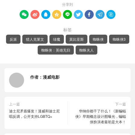
分享到









标签
反派
猎人克莱文
绿魔
莫比亚斯
蜘蛛侠
蜘蛛侠3
蜘蛛侠：英雄无归
蜘蛛夫人
作者：
漫威电影
上一篇
下一篇
迪士尼矛盾爆发！漫威和迪士尼
华纳你都干了什么！《新蝙蝠
唱反调，公开支持LGBTQ+
侠》早期概念设计图曝光，蝙蝠
侠扮演者最初是大本！