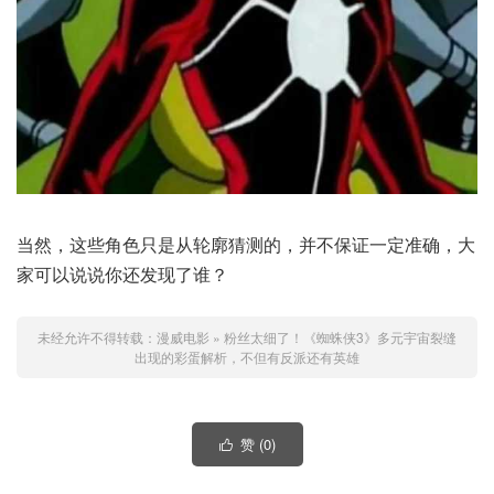
当然，这些角色只是从轮廓猜测的，并不保证一定准确，大
家可以说说你还发现了谁？
未经允许不得转载：
漫威电影
»
粉丝太细了！《蜘蛛侠3》多元宇宙裂缝
出现的彩蛋解析，不但有反派还有英雄
赞 (
0
)
