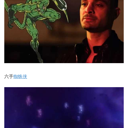
六手
蜘蛛侠