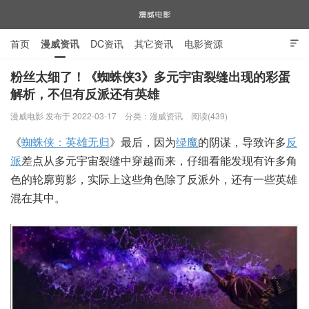
首页
漫威资讯
DC资讯
其它资讯
电影资源

电视剧资源
漫威图片
粉丝太细了！《蜘蛛侠3》多元宇宙裂缝出现的彩蛋
解析，不但有反派还有英雄
漫威电影
漫威电影 发布于 2022-03-17
分类：
漫威资讯
阅读(439)
《
蜘蛛侠：英雄无归
》最后，因为
绿魔
的阴谋，导致许多
反
派
差点从多元宇宙裂缝中穿越而来，仔细看能发现有许多角
色的轮廓剪影，实际上这些角色除了反派外，还有一些英雄
混在其中。