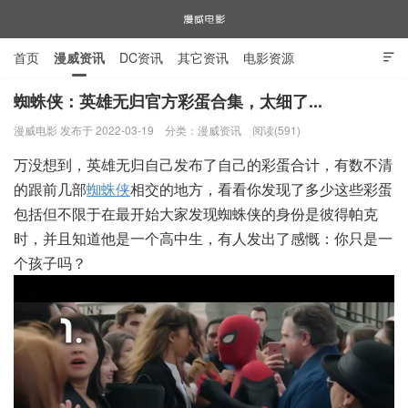
首页
漫威资讯
DC资讯
其它资讯
电影资源

电视剧资源
漫威图片
蜘蛛侠：英雄无归官方彩蛋合集，太细了...
漫威电影 发布于 2022-03-19
分类：
漫威资讯
阅读(591)
漫威电影
万没想到，英雄无归自己发布了自己的彩蛋合计，有数不清
的跟前几部
蜘蛛侠
相交的地方，看看你发现了多少这些彩蛋
包括但不限于在最开始大家发现蜘蛛侠的身份是彼得帕克
时，并且知道他是一个高中生，有人发出了感慨：你只是一
个孩子吗？