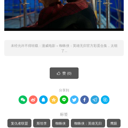
未经允许不得转载：
漫威电影
»
蜘蛛侠：英雄无归官方彩蛋合集，太细
了...
赞 (
0
)

分享到









标签
复仇者联盟
斯坦李
蜘蛛侠
蜘蛛侠：英雄无归
鹰眼