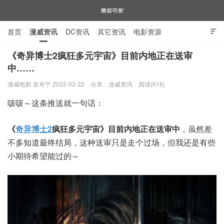
首页
漫威资讯
DC资讯
其它资讯
电影资源

电视剧资源
漫威图片
《奇异博士2疯狂多元宇宙》目前内地正在送审
中……
漫威电影
漫威电影 发布于 2022-03-22
分类：
漫威资讯
阅读(616)
咳咳～这条推送就一句话：
《
奇异博士2
疯狂多元宇宙》目前内地正在送审中
，虽然差
不多知道最终结局，这种送审只是走个过场，但我还是有些
小期待希望能过的～