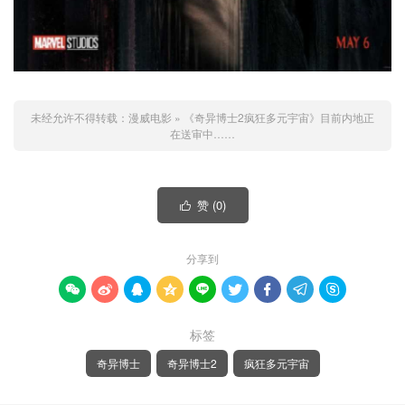
未经允许不得转载：
漫威电影
»
《奇异博士2疯狂多元宇宙》目前内地正
在送审中……
赞 (
0
)

分享到









标签
奇异博士
奇异博士2
疯狂多元宇宙