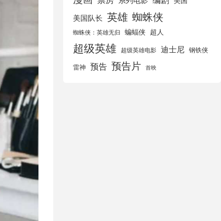
美国
英雄
蜘蛛侠
美国队长
蝙蝠侠
超人
蜘蛛侠：英雄无归
超级英雄
迪士尼
钢铁侠
超级英雄电影
预告片
预告
雷神
首映