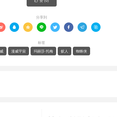
赞 (
0
)

分享到








标签
威
漫威宇宙
玛丽莎·托梅
蚁人
蜘蛛侠