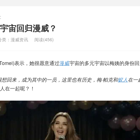
文
元宇宙回归漫威？
分类：
漫威资讯
阅读(456)
sa Tomei)表示，她很愿意通过
漫威
宇宙的多元宇宙以梅姨的身份回
很想回来，成为其中的一员，这里也有历史，梅·帕克和
蚁人
在一
人在一起呢？！