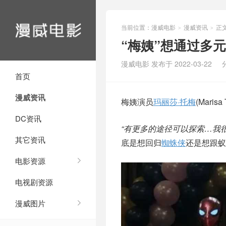
当前位置：
漫威电影
漫威资讯
正
>
>
“梅姨”想通过多
漫威电影 发布于 2022-03-22
首页
漫威资讯
梅姨演员
玛丽莎·托梅
(Mari
DC资讯
“有更多的途径可以探索…我
其它资讯
底是想回归
蜘蛛侠
还是想跟蚁
电影资源
电视剧资源
漫威图片