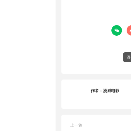

漫
作者：
漫威电影
上一篇