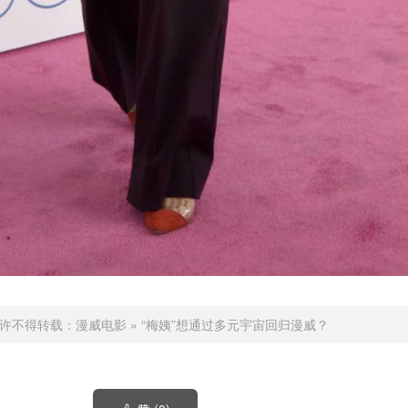
许不得转载：
漫威电影
»
“梅姨”想通过多元宇宙回归漫威？