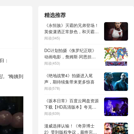
精选推荐
《永恒族》灭霸的兄弟登场！
英俊潇洒正常肤色，和灭霸完
全不像
阅读(345)
DC计划拍摄《侏罗纪正联》
动画电影，詹姆斯·冈恩担任
归：
制片人
阅读(453)
《绝地战警4》拍摄进入尾
起。”
梅姨到
声，期待续集带来更多惊喜
阅读(578)
《坂本日常》百度云网盘资源
下载【HD高清版本】夸克网
盘迅雷下载
阅读(639)
漫威选择认输！《奇异博士
2》受到版权争议，最终完全