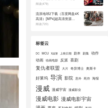
改写了一个角色
阅读(479)
流浪地球2下载（百度网盘4K
高清）[MP4]超高清资源
[HD720p]
阅读(720)
标签云
动作
剧本
MCU
剧集
DC
X战警
上映日期
喜剧
动画
反派
动画电影
复仇者联盟
奇异博士
奥斯卡
大片
导演
好莱坞
影院
海报
死侍
意外
漫威
漫威宇宙
漫威影业
漫威电影
漫威电影宇宙
漫画
票房
编剧
系列电影