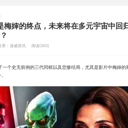
文
是梅婶的终点，未来将在多元宇宙中回
？
分类：
漫威资讯
阅读(303)
了一个史无前例的三代同框以及悲惨结局，尤其是影片中梅婶的
一。