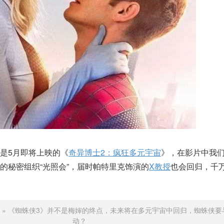
是5月即将上映的《
奇异博士2：疯狂多元宇宙
》，在影片中我
的秘密组织“光照会”，届时帕特里克饰演的
X教授
也会回归，千
»
《蜘蛛侠3》并不是梅婶的终点，未来将在多元宇宙中回归，蜘蛛侠要
动？