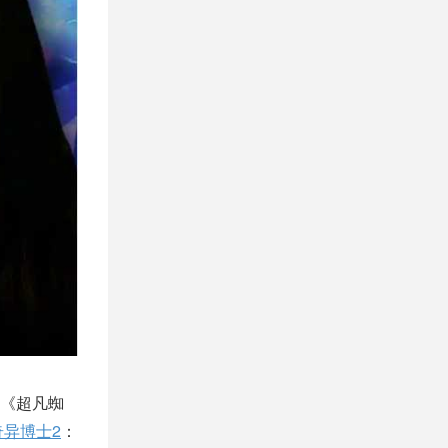
《超凡蜘
奇异博士2
：