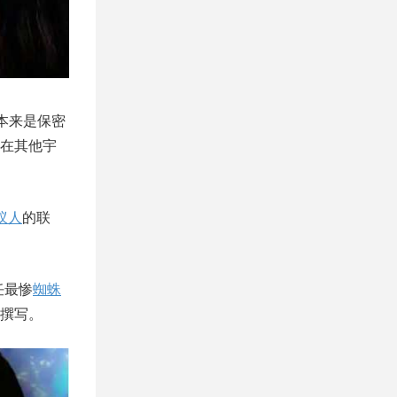
本来是保密
在其他宇
蚁人
的联
任最惨
蜘蛛
撰写。