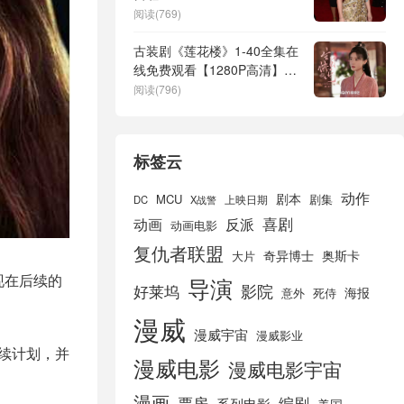
阅读(769)
古装剧《莲花楼》1-40全集在
线免费观看【1280P高清】百
度云网盘资源下载
阅读(796)
标签云
动作
剧本
MCU
剧集
DC
X战警
上映日期
喜剧
动画
反派
动画电影
复仇者联盟
奇异博士
奥斯卡
大片
现在后续的
导演
好莱坞
影院
海报
死侍
意外
漫威
漫威宇宙
漫威影业
续计划，并
漫威电影
漫威电影宇宙
漫画
票房
编剧
系列电影