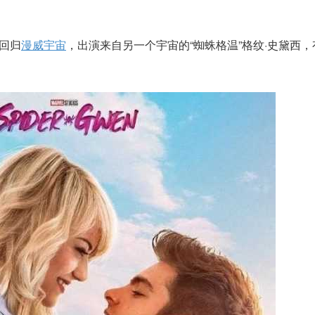
回归
漫威宇宙
，出演来自另一个宇宙的“蜘蛛格温”格纹·史黛西