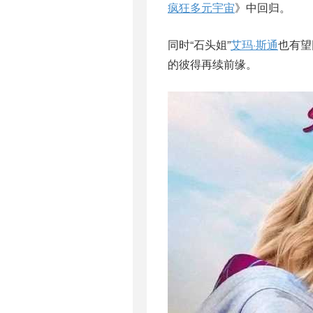
疯狂多元宇宙
》中回归。
同时“石头姐”
艾玛·斯通
也有望
的彼得再续前缘。