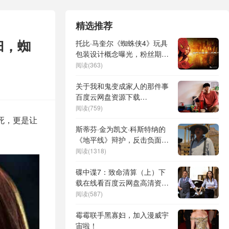
精选推荐
归，蜘
托比·马奎尔《蜘蛛侠4》玩具
包装设计概念曝光，粉丝期待
再度回归
阅读(363)
关于我和鬼变成家人的那件事
百度云网盘资源下载
【BD1080P/3.9G-MKV高
阅读(759)
清】
死，更是让
斯蒂芬·金为凯文·科斯特纳的
《地平线》辩护，反击负面反
响，点名漫威与系列电影
阅读(1318)
碟中谍7：致命清算（上）下
载在线看百度云网盘高清资源
版本「BD1080P/3.4G-MP4」
阅读(587)
霉霉联手黑寡妇，加入漫威宇
宙啦！