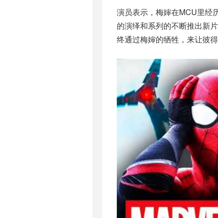
演员表示，梅婶在MCU里经
的演绎和系列的不断推出新片
终通过梅婶的牺牲，来让彼得