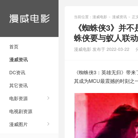
当前位置：
漫威电影
漫威资讯
正
>
>
《蜘蛛侠3》并不
蛛侠要与蚁人联动
首页
漫威电影 发布于 2022-03-22
漫威资讯
《蜘蛛侠3：英雄无归》带来
DC资讯
其成为MCU最震撼的时刻之
其它资讯
电影资源
电视剧资源
漫威图片