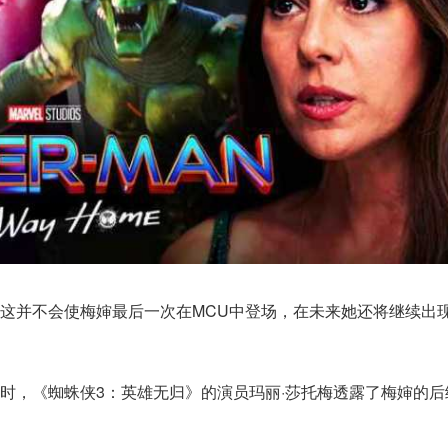
这并不会使梅婶最后一次在MCU中登场，在未来她还将继续出
时，《蜘蛛侠3：英雄无归》的演员玛丽·莎托梅透露了梅婶的后