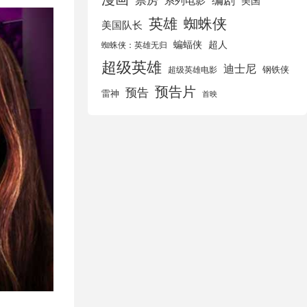
美国
英雄
蜘蛛侠
美国队长
蝙蝠侠
超人
蜘蛛侠：英雄无归
超级英雄
迪士尼
钢铁侠
超级英雄电影
预告片
预告
雷神
首映