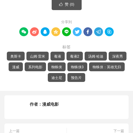
赞 (
0
)

分享到









标签
奥斯卡
山姆·雷米
毒液
毒液2
汤姆·哈迪
深夜秀
漫威
系列电影
蜘蛛侠
蜘蛛侠3
蜘蛛侠：英雄无归
迪士尼
预告片
作者：
漫威电影
上一篇
下一篇