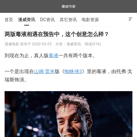
首页
漫威资讯
DC资讯
其它资讯
电影资源

电视剧资源
漫威图片
两版毒液相遇在预告中，这个创意怎么样？
漫威电影 发布于 2022-03-23
分类：
漫威资讯
阅读(516)
漫威电影
到现在为止，真人版
毒液
一共有两个版本。
一个是出现在
山姆·雷米
版《
蜘蛛侠3
》里的毒液，由托弗·戈
瑞斯饰演。