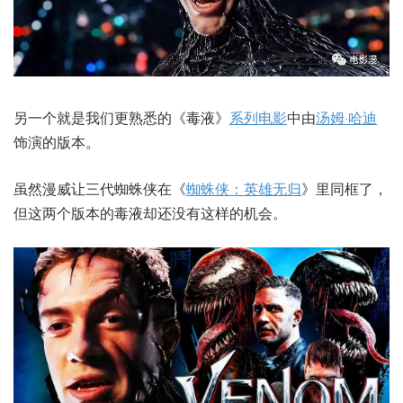
另一个就是我们更熟悉的《毒液》
系列电影
中由
汤姆·哈迪
饰演的版本。
虽然漫威让三代蜘蛛侠在《
蜘蛛侠：英雄无归
》里同框了，
但这两个版本的毒液却还没有这样的机会。