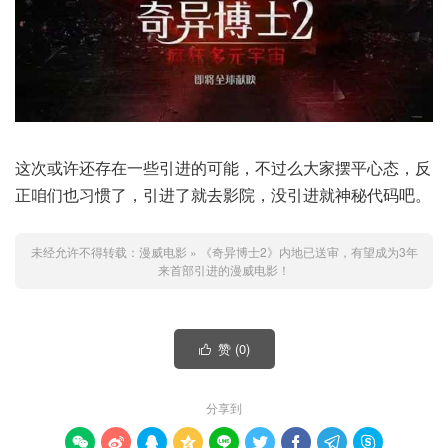
这次或许还存在一些引进的可能，不过么大家摆平心态，反
正咱们也习惯了，引进了就去影院，没引进就神秘代码吧。
未经允许不得转载：
漫威电影
»
《奇异博士2》内地已送审，有望成为3年
来首部引进的漫威电影！
赞 (
0
)

分享到








