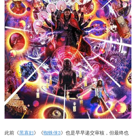
此前《
黑寡妇
》《
蜘蛛侠3
》也是早早递交审核，但最终也