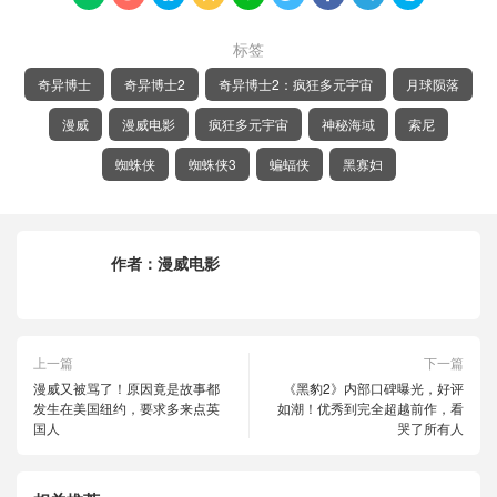
标签
奇异博士
奇异博士2
奇异博士2：疯狂多元宇宙
月球陨落
漫威
漫威电影
疯狂多元宇宙
神秘海域
索尼
蜘蛛侠
蜘蛛侠3
蝙蝠侠
黑寡妇
作者：
漫威电影
上一篇
下一篇
漫威又被骂了！原因竟是故事都
《黑豹2》内部口碑曝光，好评
发生在美国纽约，要求多来点英
如潮！优秀到完全超越前作，看
国人
哭了所有人