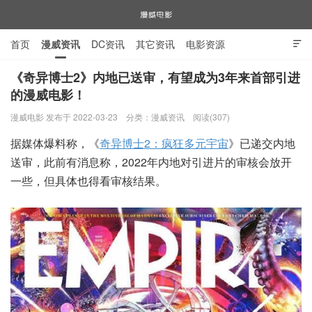
首页
漫威资讯
DC资讯
其它资讯
电影资源

电视剧资源
漫威图片
《奇异博士2》内地已送审，有望成为3年来首部引进
的漫威电影！
漫威电影
漫威电影 发布于 2022-03-23
分类：
漫威资讯
阅读(307)
据媒体爆料称，《
奇异博士2：疯狂多元宇宙
》已递交内地
送审，此前有消息称，2022年内地对引进片的审核会放开
一些，但具体也得看审核结果。