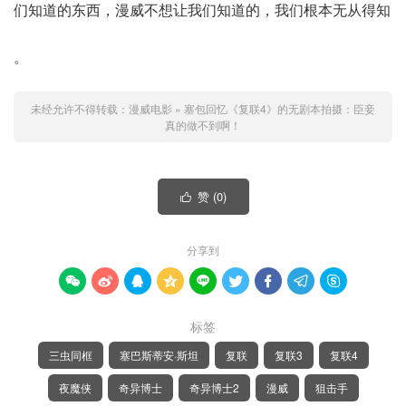
们知道的东西，漫威不想让我们知道的，我们根本无从得知
。
未经允许不得转载：
漫威电影
»
塞包回忆《复联4》的无剧本拍摄：臣妾
真的做不到啊！
赞 (
0
)

分享到









标签
三虫同框
塞巴斯蒂安·斯坦
复联
复联3
复联4
夜魔侠
奇异博士
奇异博士2
漫威
狙击手