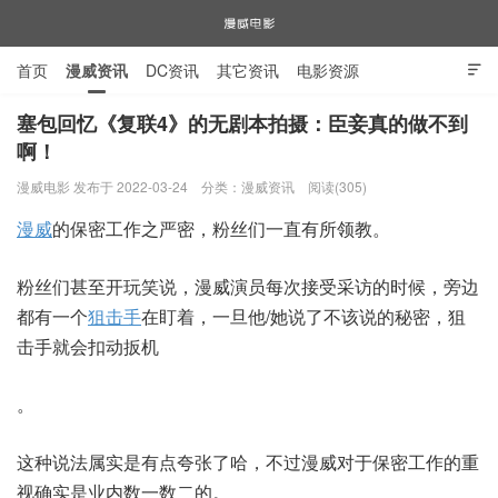
首页
漫威资讯
DC资讯
其它资讯
电影资源

电视剧资源
漫威图片
塞包回忆《复联4》的无剧本拍摄：臣妾真的做不到
啊！
漫威电影
漫威电影 发布于 2022-03-24
分类：
漫威资讯
阅读(305)
漫威
的保密工作之严密，粉丝们一直有所领教。
粉丝们甚至开玩笑说，漫威演员每次接受采访的时候，旁边
都有一个
狙击手
在盯着，一旦他/她说了不该说的秘密，狙
击手就会扣动扳机
。
这种说法属实是有点夸张了哈，不过漫威对于保密工作的重
视确实是业内数一数二的。