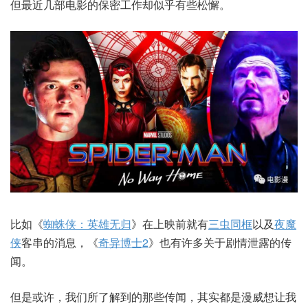
但最近几部电影的保密工作却似乎有些松懈。
比如《
蜘蛛侠：英雄无归
》在上映前就有
三虫同框
以及
夜魔
侠
客串的消息，《
奇异博士2
》也有许多关于剧情泄露的传
闻。
但是或许，我们所了解到的那些传闻，其实都是漫威想让我