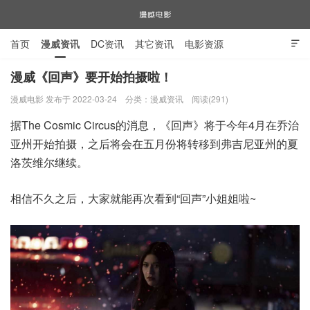
首页
漫威资讯
DC资讯
其它资讯
电影资源

电视剧资源
漫威图片
漫威《回声》要开始拍摄啦！
漫威电影 发布于 2022-03-24
分类：
漫威资讯
阅读(291)
漫威电影
据The Cosmic Circus的消息，《回声》将于今年4月在乔治
亚州开始拍摄，之后将会在五月份将转移到弗吉尼亚州的夏
洛茨维尔继续。
相信不久之后，大家就能再次看到“回声”小姐姐啦~