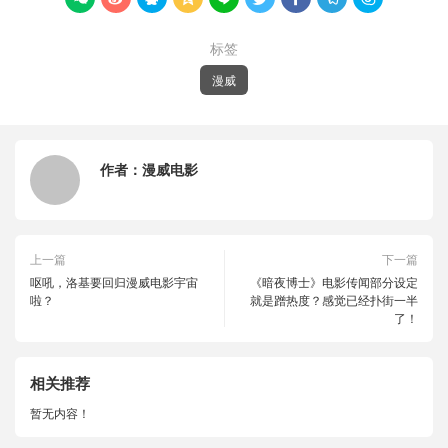
标签
漫威
作者：
漫威电影
上一篇
下一篇
呕吼，洛基要回归漫威电影宇宙
《暗夜博士》电影传闻部分设定
啦？
就是蹭热度？感觉已经扑街一半
了！
相关推荐
暂无内容！