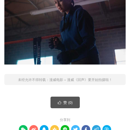
未经允许不得转载：
漫威电影
»
漫威《回声》要开始拍摄啦！
赞 (
0
)

分享到








