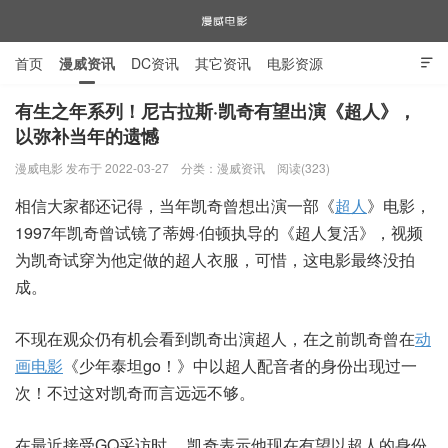
首页
漫威资讯
DC资讯
其它资讯
电影资源

电视剧资源
漫威图片
有生之年系列！尼古拉斯·凯奇有望出演《超人》，
以弥补当年的遗憾
漫威电影
漫威电影 发布于 2022-03-27
分类：
漫威资讯
阅读(323)
相信大家都还记得，当年凯奇曾想出演一部《
超人
》电影，
1997年凯奇曾试镜了蒂姆·伯顿执导的《超人复活》，视频
为凯奇试穿为他定做的超人衣服，可惜，这电影最终没拍
成。
不现在观众仍有机会看到凯奇出演超人，在之前凯奇曾在
动
画电影
《少年泰坦go！》中以超人配音者的身份出现过一
次！不过这对凯奇而言远远不够。
在最近接受GQ采访时， 凯奇表示他现在有望以超人的身份