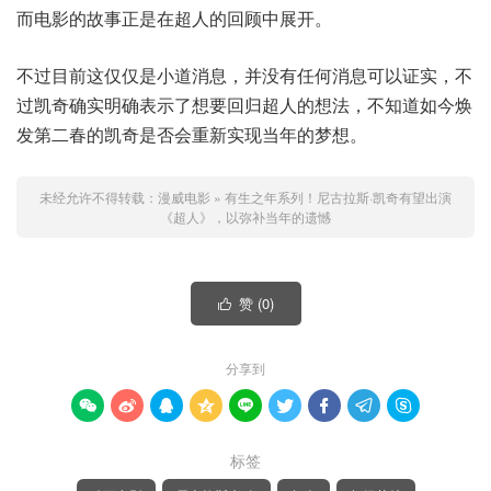
而电影的故事正是在超人的回顾中展开。
不过目前这仅仅是小道消息，并没有任何消息可以证实，不
过凯奇确实明确表示了想要回归超人的想法，不知道如今焕
发第二春的凯奇是否会重新实现当年的梦想。
未经允许不得转载：
漫威电影
»
有生之年系列！尼古拉斯·凯奇有望出演
《超人》，以弥补当年的遗憾
赞 (
0
)

分享到









标签