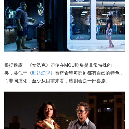
根据透露，《女浩克》即使在MCU剧集是非常特殊的一
类，类似于《
旺达幻视
》费奇希望每部剧都有自己的特色，
而非同质化，至少从目前来看，该剧会是一部喜剧。