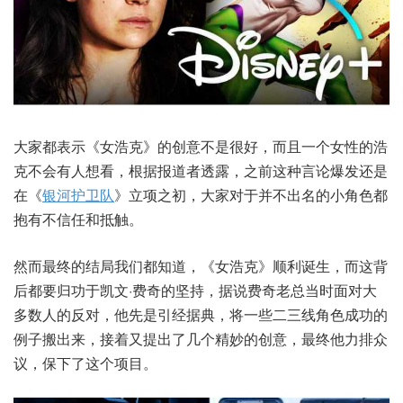
大家都表示《女浩克》的创意不是很好，而且一个女性的浩
克不会有人想看，根据报道者透露，之前这种言论爆发还是
在《
银河护卫队
》立项之初，大家对于并不出名的小角色都
抱有不信任和抵触。
然而最终的结局我们都知道，《女浩克》顺利诞生，而这背
后都要归功于凯文·费奇的坚持，据说费奇老总当时面对大
多数人的反对，他先是引经据典，将一些二三线角色成功的
例子搬出来，接着又提出了几个精妙的创意，最终他力排众
议，保下了这个项目。