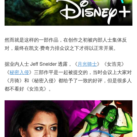
然而就是这样的一部作品，在创作之初被内部人士集体反
对，最终在凯文·费奇力排众议之下才得以正常开展。
据业内人士 Jeff Sneider 透露，《
月光骑士
》《女浩克》
《
秘密入侵
》三部作平是一起被提交的，当时会议上大家对
《月骑》和《秘密入侵》都给予了一致的好评，但是很多人
都不看好《女浩克》。