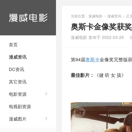
当前位置：
漫威电影
漫威资讯
正
>
>
奥斯卡金像奖获奖
漫威电影 发布于 2022-03-29
首页
漫威资讯
第94届
奥斯卡
金像奖完整版获
DC资讯
最佳影片：
《健 听 女 孩》
其它资讯
电影资源
电视剧资源
漫威图片