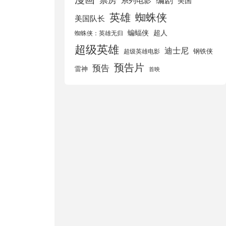
美国
英雄
蜘蛛侠
美国队长
蝙蝠侠
超人
蜘蛛侠：英雄无归
超级英雄
迪士尼
钢铁侠
超级英雄电影
预告片
预告
雷神
首映