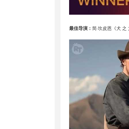
最佳导演：
简·坎皮恩《犬 之