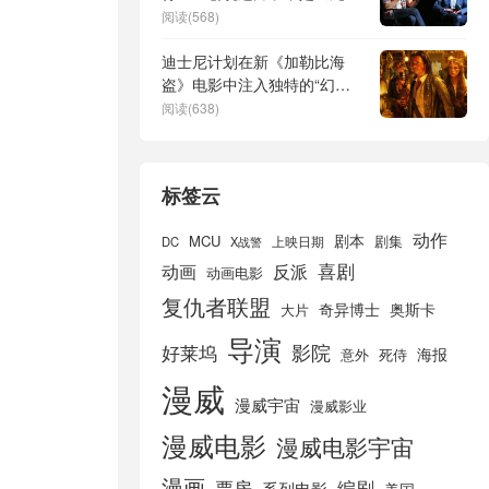
侍》的续集，MCU的新面貌
阅读(568)
等你来看
迪士尼计划在新《加勒比海
盗》电影中注入独特的“幻
想”元素
阅读(638)
标签云
动作
剧本
MCU
剧集
DC
X战警
上映日期
喜剧
动画
反派
动画电影
复仇者联盟
奇异博士
奥斯卡
大片
导演
好莱坞
影院
海报
死侍
意外
漫威
漫威宇宙
漫威影业
漫威电影
漫威电影宇宙
漫画
票房
编剧
系列电影