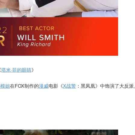
《
塔米·菲的眼睛
》
劳模姐
在FOX制作的
漫威
电影《
X战警
：黑凤凰》中饰演了大反派