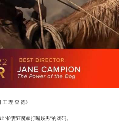
 王 理 查 德》
出“护妻狂魔拳打嘴贱男”的戏码。