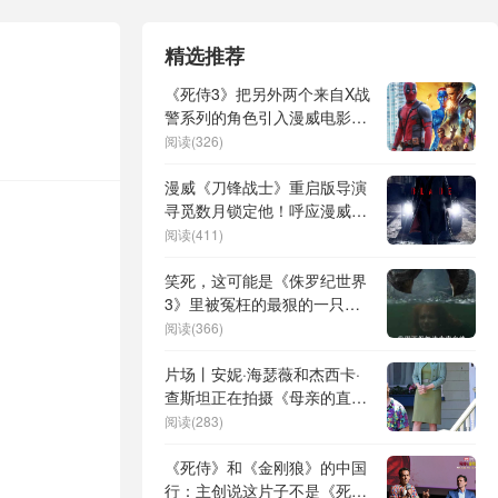
精选推荐
《死侍3》把另外两个来自X战
警系列的角色引入漫威电影宇
宙
阅读(326)
漫威《刀锋战士》重启版导演
寻觅数月锁定他！呼应漫威宇
宙近年制作使命
阅读(411)
笑死，这可能是《侏罗纪世界
3》里被冤枉的最狠的一只恐
龙了！
阅读(366)
片场丨安妮·海瑟薇和杰西卡·
查斯坦正在拍摄《母亲的直
觉》
阅读(283)
《死侍》和《金刚狼》的中国
行：主创说这片子不是《死