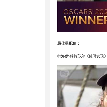
最佳男配角：
特洛伊·科特苏尔《健听女孩