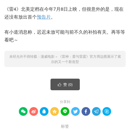
《雷4》北美定档在今年7月8日上映，但很意外的是，现在
还没有放出首个
预告片
。
有小道消息称，迟迟未放可能与前不久的补拍有关。再等等
看吧～
未经允许不得转载：
漫威电影
»
《雷神：爱与雷霆》官方周边图展示了索
尔的又一个新造型
赞 (
0
)

分享到









标签