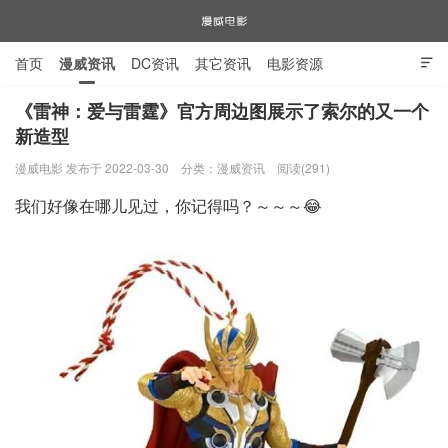
首页
漫威资讯
DC资讯
其它资讯
电影资源

电视剧资源
漫威图片
《雷神：爱与雷霆》官方周边图展示了索尔的又一个
新造型
漫威电影
漫威电影 发布于 2022-03-30
分类：
漫威资讯
阅读(291)
我们好像在哪儿见过，你记得吗？～～～😂