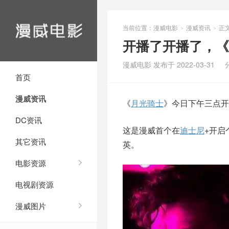
当前位置：
漫威电影
漫威资讯
正
>
>
开播了开播了，《
漫威电影 发布于 2022-03-31
首页
漫威资讯
《
月光骑士
》今日下午三点开
DC资讯
这是漫威首个在
迪士尼
+开启
其它资讯
英。
电影资源
电视剧资源
漫威图片