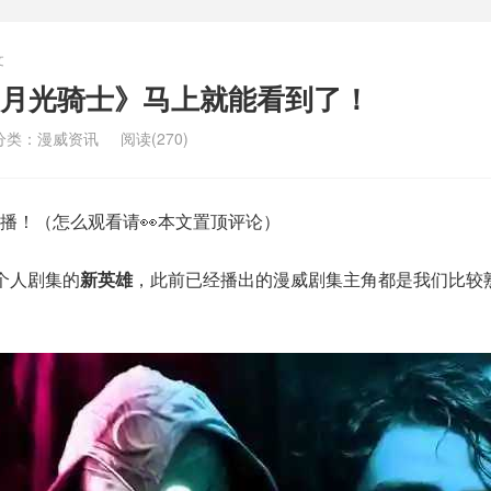
文
月光骑士》马上就能看到了！
分类：
漫威资讯
阅读(270)
播！（怎么观看请👀本文置顶评论）
个人剧集的
新英雄
，此前已经播出的漫威剧集主角都是我们比较