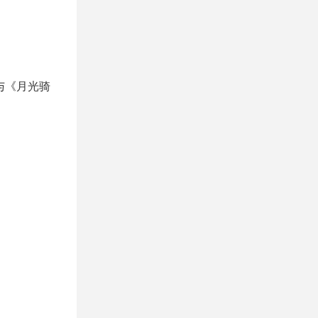
与《月光骑