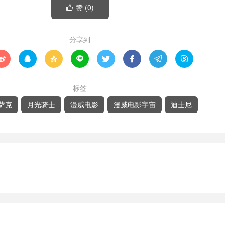
赞 (
0
)

分享到








标签
萨克
月光骑士
漫威电影
漫威电影宇宙
迪士尼