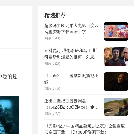
精选推荐
超级马力欧兄弟大电影百度云
网盘资源下载国语中字
【BD1080P/3.9G-MKV高
阅读(390)
清】
面对昆汀·塔伦蒂诺和马丁·斯
科塞斯对漫威的批评，刘思
慕：他们没资格！
阅读(323)
《回声》——漫威新剧震撼上
熟悉的超
线
阅读(545)
逃出白垩纪百度云网盘
（1.42GB2.53GBMp4）4k高
清资源下载国语中字
阅读(727)
《光影临汾·中国精品微短剧之夜》全集百度
云资源下载（HD1080P资源下载）