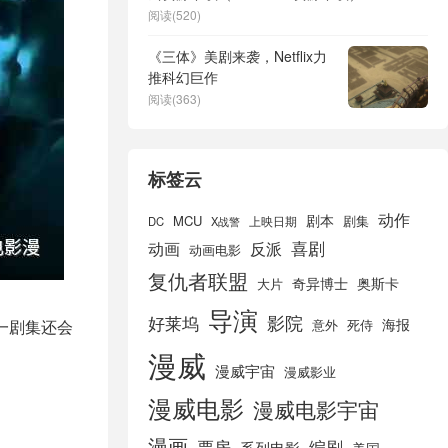
阅读(520)
《三体》美剧来袭，Netflix力
推科幻巨作
阅读(363)
标签云
动作
剧本
MCU
剧集
DC
X战警
上映日期
喜剧
动画
反派
动画电影
复仇者联盟
奇异博士
奥斯卡
大片
导演
好莱坞
影院
海报
一剧集还会
死侍
意外
漫威
漫威宇宙
漫威影业
漫威电影
漫威电影宇宙
漫画
票房
编剧
系列电影