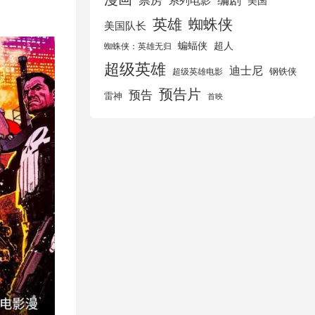
美国
英雄
蜘蛛侠
美国队长
蝙蝠侠
超人
蜘蛛侠：英雄无归
超级英雄
迪士尼
钢铁侠
超级英雄电影
预告片
预告
雷神
首映