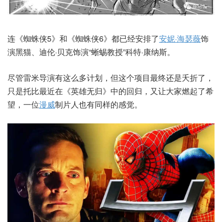
连《蜘蛛侠5》和《蜘蛛侠6》都已经安排了
安妮·海瑟薇
饰
演黑猫、迪伦·贝克饰演“蜥蜴教授”科特·康纳斯。
尽管雷米导演有这么多计划，但这个项目最终还是夭折了，
只是托比最近在《英雄无归》中的回归，又让大家燃起了希
望，一位
漫威
制片人也有同样的感觉。