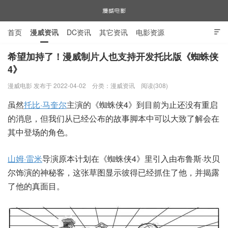
首页
漫威资讯
DC资讯
其它资讯
电影资源

电视剧资源
漫威图片
希望加持了！漫威制片人也支持开发托比版《蜘蛛侠
4》
漫威电影
漫威电影 发布于 2022-04-02
分类：
漫威资讯
阅读(308)
虽然
托比·马奎尔
主演的《蜘蛛侠4》到目前为止还没有重启
的消息，但我们从已经公布的故事脚本中可以大致了解会在
其中登场的角色。
山姆·雷米
导演原本计划在《蜘蛛侠4》里引入由布鲁斯·坎贝
尔饰演的神秘客，这张草图显示彼得已经抓住了他，并揭露
了他的真面目。