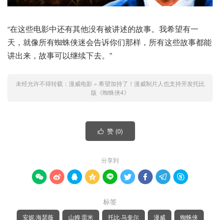
“在这些电影中还有其他没有被讲述的故事。我希望有一
天，就像所有蜘蛛侠迷会告诉你们那样，所有这些故事都能
讲出来，故事可以继续下去。”
未经允许不得转载：
漫威电影
»
希望加持了！漫威制片人也支持开发托比
版《蜘蛛侠4》
赞 (
0
)

分享到









标签
安妮·海瑟薇
山姆·雷米
托比·马奎尔
漫威
蜘蛛侠