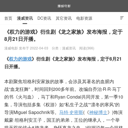
首页
漫威资讯
DC资讯
其它资讯
电影资源

电视剧资源
漫威图片
《权力的游戏》衍生剧《龙之家族》发布海报，定于
8月21日开播。
漫威电影
漫威电影 发布于 2022-04-03
分类：
漫威资讯
阅读(366)
《
权力的游戏
》衍生剧《龙之家族》发布海报，定于8月21
日开播。
本剧聚焦坦格利安家族的故事，会涉及其著名的血腥内
战“血龙狂舞”，时间回到200多年前。改编自乔治·R·R·马丁
的书《火与血》，马丁和Ryan Condal共同开发，第一季10
集，导演包括多集《权游》如“私生子之战”“凛冬的寒风”的
导演Miguel Sapochnik等。
马特·史密斯
(《
神秘博士
》)饰演
戴蒙·坦格利安王子，国王的弟弟，王位的继承人，一个举
世无双的战士&骑龙者，身怀真龙之血，“但据说每一个坦格