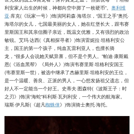
利安家人出生的时候，神都向空中掷了一枚硬币”。
奥利维
亚
·库克(《玩家一号》)饰演阿莉森·海塔尔，“国王之手”奥托·
海塔尔的女儿，七国最美丽的女人，她在红堡长大，跟韦赛
里斯国王和其亲信圈子亲近，既温文优雅，又有强烈的政治
敏锐。艾玛·达西(《真相探寻者》)饰演雷妮拉·坦格利安公
主，国王的第一个孩子，纯血瓦雷利亚人，也擅长骑
龙，“很多人会说她天赋异禀，但不是个男人。”帕迪·康斯戴
恩(《浴血黑帮》《局外人》)饰演韦赛里斯·坦格利安国王
(韦赛里斯一世)，被选中继承了杰赫里斯·坦格利安的王位，
是一个温暖、善良、正派的男人，一心想发扬祖父遗志，但
好人不一定能当一个好王。史蒂夫·图森特(《波斯王子：时
之刃》)饰演“海蛇”科利斯·瓦列利安，一个伟大的航海家。
瑞斯·伊凡斯(《超凡
蜘蛛侠
》)饰演骑士奧托·海托。