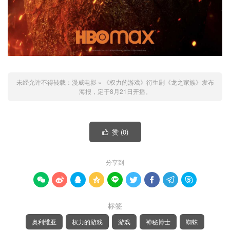
未经允许不得转载：
漫威电影
»
《权力的游戏》衍生剧《龙之家族》发布
海报，定于8月21日开播。
赞 (
0
)

分享到









标签
奥利维亚
权力的游戏
游戏
神秘博士
蜘蛛