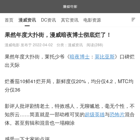
首页
漫威资讯
DC资讯
其它资讯
电影资源

电视剧资源
漫威图片
​果然年度大扑街，漫威暗夜博士彻底烂了！
漫威电影 发布于 2022-04-02
分类：
漫威资讯
阅读(288)
漫威电影
果然年度大扑街，莱托少爷《
暗夜博士
：
莫比亚斯
》口碑烂
出天际
烂番茄10鲜41烂开局，新鲜度仅20%，均分仅4.2，MTC均
分仅36
影评人批评剧情老土，特效感人，无聊尴尬，毫无个性，不
知所云……简直就是一部幼稚可笑的
超级英雄
与
恐怖片
混合
体。甚至剪辑和混音也一塌糊涂
感受一下大家的点评