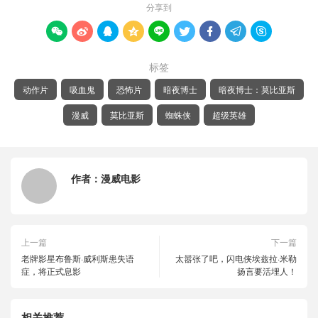
分享到









标签
动作片
吸血鬼
恐怖片
暗夜博士
暗夜博士：莫比亚斯
漫威
莫比亚斯
蜘蛛侠
超级英雄
作者：
漫威电影
上一篇
下一篇
老牌影星布鲁斯·威利斯患失语
太嚣张了吧，闪电侠埃兹拉·米勒
症，将正式息影
扬言要活埋人！
相关推荐