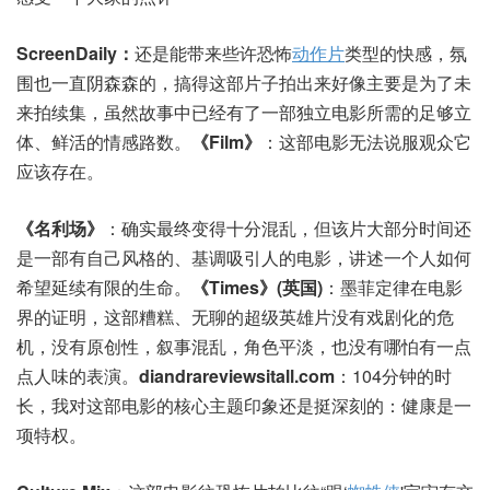
ScreenDaily：
还是能带来些许恐怖
动作片
类型的快感，氛
围也一直阴森森的，搞得这部片子拍出来好像主要是为了未
来拍续集，虽然故事中已经有了一部独立电影所需的足够立
体、鲜活的情感路数。
《Film》
：这部电影无法说服观众它
应该存在。
《名利场》
：确实最终变得十分混乱，但该片大部分时间还
是一部有自己风格的、基调吸引人的电影，讲述一个人如何
希望延续有限的生命。
《Times》(英国)
：墨菲定律在电影
界的证明，这部糟糕、无聊的超级英雄片没有戏剧化的危
机，没有原创性，叙事混乱，角色平淡，也没有哪怕有一点
点人味的表演。
diandrareviewsitall.com
：104分钟的时
长，我对这部电影的核心主题印象还是挺深刻的：健康是一
项特权。