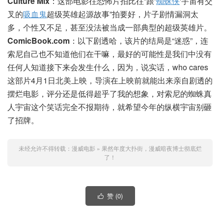
Culture Mix
：这部电影往恐怖片拍比往“跟‘
蜘蛛侠
'宇宙有交
叉的
吸血鬼
超级英雄起源故事”拍要好，片子剧情漏洞太
多，个性又不足，甚至没法被当成一部典型的超级英雄片。
ComicBook.com
：以下剧透哈，该片的结局是“迷惑”，连
索尼自己也不知道他们在干嘛，最好的可能性是我们中没有
任何人知道接下来会发生什么，因为，说实话，who cares
这部片4月1日北美上映，‍导演在上映前就能出来亲自剧透的
摆烂电影，评分还是低得超乎了我的想象，对索尼的蜘蛛真
人宇宙这个笑话完全不报期待，就希望今年的纵横宇宙别砸
了招牌。
未经允许不得转载：
漫威电影
»
​果然年度大扑街，漫威暗夜博士彻底烂
了！
赞 (
0
)
