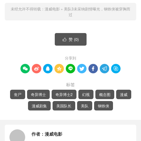
未经允许不得转载：
漫威电影
»
美队3未采纳剧情曝光，钢铁侠被穿胸而
过
赞 (
0
)

分享到









标签
丧尸
奇异博士
奇异博士2
幻视
概念图
漫威
漫威剧集
美国队长
美队
钢铁侠
作者：
漫威电影