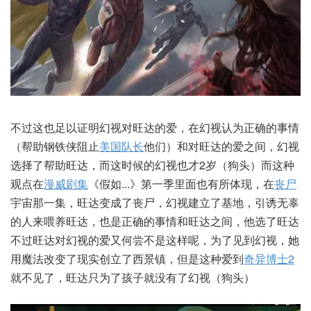
不过这也足以证明幻视对旺达的爱，在幻视认为正确的事情
（帮助钢铁侠阻止
美国队长
他们）和对旺达的爱之间，幻视
选择了帮助旺达，而这时候的幻视也才2岁（狗头）而这种
观点在
漫威剧集
《假如...》第一季里面也有所体现，在
丧尸
宇宙那一集，旺达变成了丧尸，幻视建立了基地，引诱无辜
的人来喂养旺达，也是正确的事情和旺达之间，他选了旺达
不过旺达对幻视的爱又何尝不是这样呢，为了见到幻视，她
用魔法改变了现实创立了西景镇，但是这种爱到
奇异博士2
就不见了，旺达只为了孩子就没有了幻视（狗头）