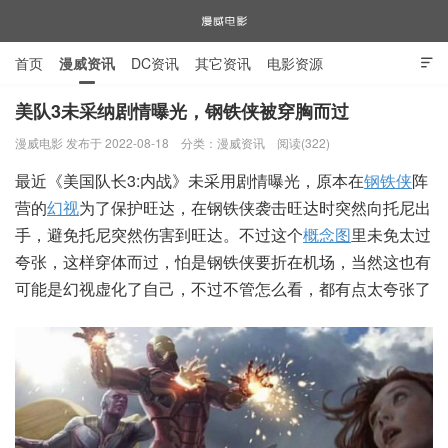
首页
漫威资讯
DC资讯
其它资讯
电影资源

电视剧资源
漫威图片
美队3未采纳剧情曝光，钢铁侠被穿胸而过
漫威电影 发布于 2022-08-18
分类：
漫威资讯
阅读(322)
漫威电影
最近《美国队长3:内战》未采用剧情曝光，原本在
钢铁侠
阵
营的
幻视
为了保护旺达，在钢铁侠袭击旺达时突然向托尼出
手，避免托尼突然伤害到旺达。不过这个
概念图
里未免太过
夸张，这样穿体而过，怕是钢铁侠要折在机场，当然这也有
可能是幻视虚化了自己，不过不管怎么看，都有点太夸张了