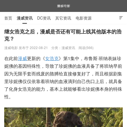
首页
漫威资讯
DC资讯
其它资讯
电影资源

电视剧资源
漫威图片
继女浩克之后，漫威是否还有可能上线其他版本的浩
克？
漫威电影
漫威电影 发布于 2022-08-21
分类：
漫威资讯
阅读(566)
在此前
漫威
更新的《
女浩克
》第1集中，布鲁斯·班纳表妹珍
妮佛的基因特殊性，导致了珍妮佛的血液具备了将班纳早前
因为无限手套而残废的胳膊给直接修复好了，而且根据剧集
里珍妮佛仅仅依靠着班纳的血液滴到自己伤口上后，就具备
了化身女浩克的能力，基本上就能够看出珍妮佛本身的特殊
性。