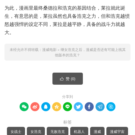
为此，漫画里最终桑德拉和浩克的基因结合，莱拉就此诞
生，有意思的是，莱拉虽然也具备浩克之力，但和浩克越愤
怒越强悍的设定不同，莱拉是越平静，具备的战斗力就越
大。
未经允许不得转载：
漫威电影
»
继女浩克之后，漫威是否还有可能上线其
他版本的浩克？
赞 (
0
)

分享到









标签
女战士
女浩克
无敌浩克
机器人
漫威
漫威宇宙