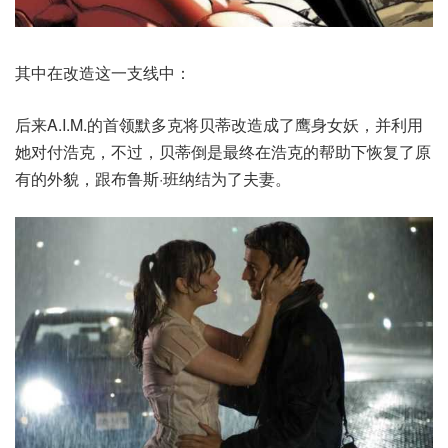
其中在改造这一支线中：
后来A.I.M.的首领默多克将贝蒂改造成了鹰身女妖，并利用
她对付浩克，不过，贝蒂倒是最终在浩克的帮助下恢复了原
有的外貌，跟布鲁斯·班纳结为了夫妻。