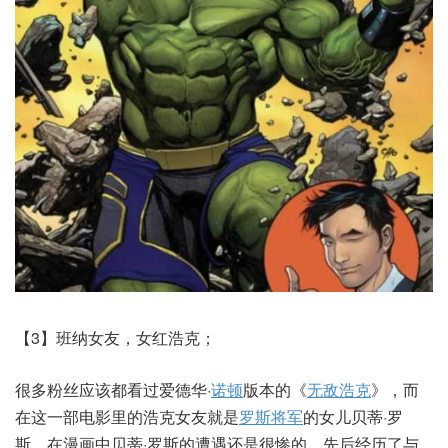
【3】班纳女友，女红浩克；
很多粉丝应该都看过爱德华·
诺顿
版本的《
无敌浩克
》，而
在这一部电影里的浩克女友就是
罗斯将军
的女儿贝蒂·罗
斯，在漫画中贝蒂·罗斯的遭遇还是很惨的，先后经历了与