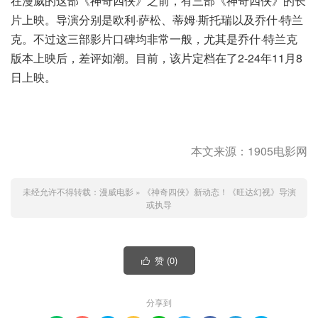
在漫威的这部《神奇四侠》之前，有三部《神奇四侠》的长
片上映。导演分别是欧利·萨松、蒂姆·斯托瑞以及乔什·特兰
克。不过这三部影片口碑均非常一般，尤其是乔什·特兰克
版本上映后，差评如潮。目前，该片定档在了2-24年11月8
日上映。
本文来源：1905电影网
未经允许不得转载：
漫威电影
»
《神奇四侠》新动态！《旺达幻视》导演
或执导
赞 (
0
)

分享到