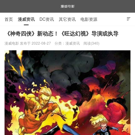
首页
漫威资讯
DC资讯
其它资讯
电影资源

电视剧资源
漫威图片
《神奇四侠》新动态！《旺达幻视》导演或执导
漫威电影 发布于 2022-08-27
分类：
漫威资讯
阅读(340)
漫威电影