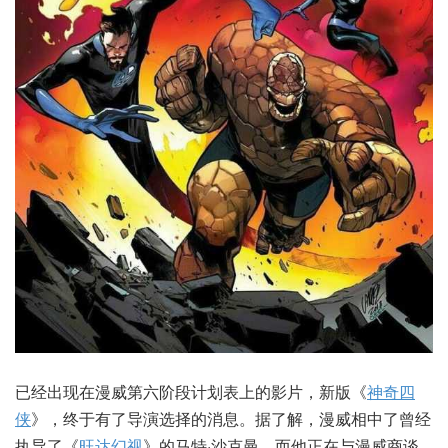
已经出现在漫威第六阶段计划表上的影片，新版《
神奇四
侠
》，终于有了导演选择的消息。据了解，漫威相中了曾经
执导了《
旺达幻视
》的马特·沙克曼。而他正在与漫威商谈