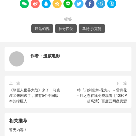









标签
旺达幻视
神奇四侠
马特·沙克曼
作者：
漫威电影
上一篇
下一篇
《绿巨人世界大战》来了！马克
特『刀剑乱舞-花丸-』～雪月花
叔又来剧透了，将有5个不同版
～月之卷在线免费观看【1280P
本的绿巨人
超高清】百度云网盘资源
相关推荐
暂无内容！