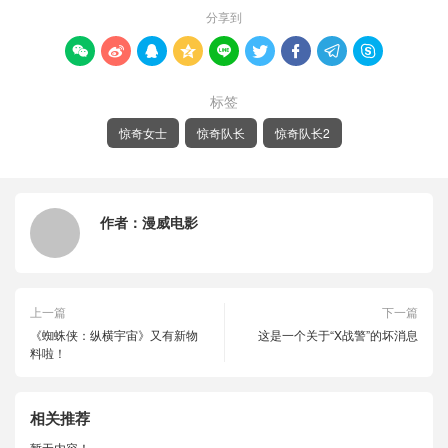
分享到









标签
惊奇女士
惊奇队长
惊奇队长2
作者：
漫威电影
上一篇
下一篇
《蜘蛛侠：纵横宇宙》又有新物
这是一个关于“X战警”的坏消息
料啦！
相关推荐
暂无内容！