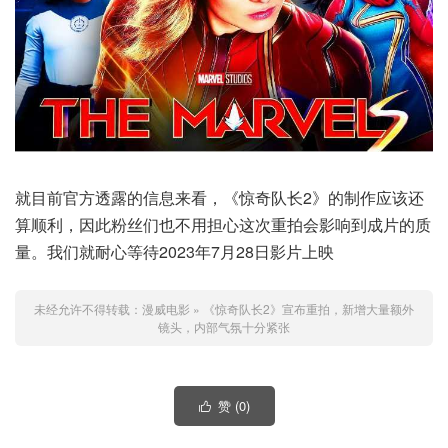
就目前官方透露的信息来看，《惊奇队长2》的制作应该还
算顺利，因此粉丝们也不用担心这次重拍会影响到成片的质
量。我们就耐心等待2023年7月28日影片上映
未经允许不得转载：
漫威电影
»
《惊奇队长2》宣布重拍，新增大量额外
镜头，内部气氛十分紧张
赞 (
0
)
