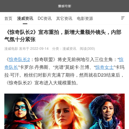
首页
漫威资讯
DC资讯
其它资讯
电影资源

电视剧资源
漫威图片
《惊奇队长2》宣布重拍，新增大量额外镜头，内部
气氛十分紧张
漫威电影
漫威电影 发布于 2022-09-14
分类：
漫威资讯
阅读(300)
《
惊奇队长2
：惊奇联盟》将史无前例地引入三位主角：“
惊
奇队长
”卡罗尔·丹弗斯、“光谱”莫妮卡·兰博、“
惊奇女士
”卡玛
拉·可汗。粉丝们对影片充满了期待，然而就在D23结束后，
《惊奇队长2》宣布进入大规模重拍。