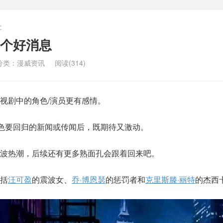
文
个好消息
分类：
漫威资讯
阅读(314)
视剧中的角色/演员更有感情。
角色要回归的新闻或传闻后，既期待又激动。
波热潮，后续还有更多熟面孔会跟着回来吧。
括
汪可盈
的震波女、
乔·博恩瑟
的惩罚者和
克里斯滕·丽特
的杰西