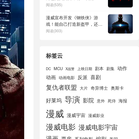
MCU第六阶段电影
阅读(535)
漫威宣布开发《钢铁侠》游
戏！能自己打造新盔甲，还有
众多英雄客串
阅读(303)
标签云
动作
剧本
MCU
剧集
DC
X战警
上映日期
喜剧
动画
反派
动画电影
复仇者联盟
奇异博士
奥斯卡
大片
导演
好莱坞
影院
海报
死侍
意外
漫威
漫威宇宙
漫威影业
漫威电影
漫威电影宇宙
漫画
票房
编剧
系列电影