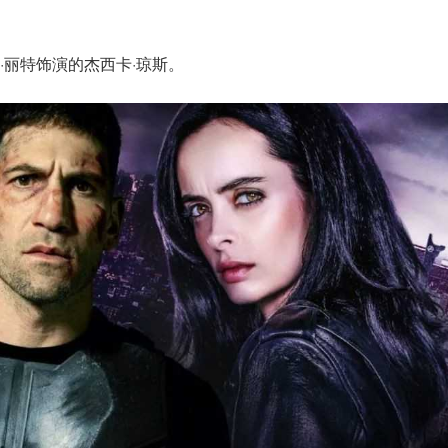
·丽特饰演的杰西卡·琼斯。