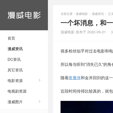
当前位置：
漫威电影
漫威资讯
正
>
>
一个坏消息，和一
漫威电影 发布于 2022-09-21
首页
漫威资讯
很多粉丝似乎对过去电影和电
DC资讯
所以每当听到“消失已久”的
其它资讯
随着
夜魔侠
和金并回归的这一
电影资源
近段时间传得比较真的，就包
电视剧资源
漫威图片