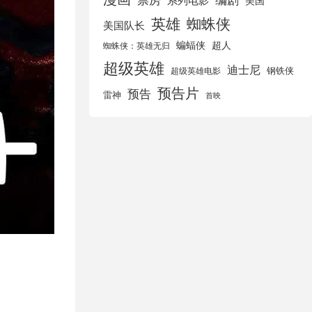
美国
英雄
蜘蛛侠
美国队长
蝙蝠侠
超人
蜘蛛侠：英雄无归
超级英雄
迪士尼
钢铁侠
超级英雄电影
预告片
预告
雷神
首映