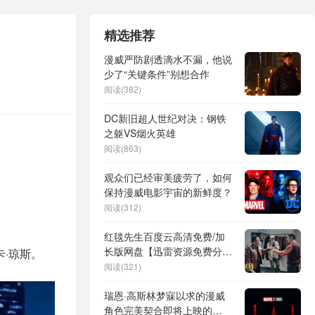
精选推荐
漫威严防剧透滴水不漏，他说
少了“关键条件”别想合作
阅读(382)
DC新旧超人世纪对决：钢铁
之躯VS烟火英雄
阅读(863)
观众们已经审美疲劳了，如何
保持漫威电影宇宙的新鲜度？
阅读(312)
红毯先生百度云高清免费/加
长版网盘【迅雷资源免费分
卡·琼斯。
享】
阅读(321)
瑞恩·高斯林梦寐以求的漫威
角色完美契合即将上映的