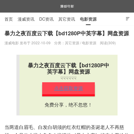
首页
漫威资讯
DC资讯
其它资讯
电影资源

电视剧资源
漫威图片
暴力之夜百度云下载【bd1280P中英字幕】网盘资源
漫威电影 发布于 2022-10-09
分类：
其它资源
/
电影资源
阅读(309)
漫威电影
暴力之夜百度云下载【bd1280P中
英字幕】网盘资源
☟☟☟☟☟☟
点击获取资源
免费分享，绝不忽悠！
当两道白眉毛、白发白胡须的红衣红帽的圣诞老人不再慈