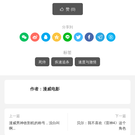
赞 (
0
)

分享到









标签
死侍
疾速追杀
速度与激情
作者：
漫威电影
上一篇
下一篇
漫威男神收割机的称号，没白叫
贝尔：我不喜欢《雷神4》这个
啊...
角色