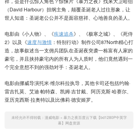
祥，会是什么惊人角色？惊悚片《暴力之夜》找来大卫哈伯
（David Harbour）担纲主角，颠覆圣诞老人过往形象，让
世人知道：圣诞老公公并不是面容慈祥、心地善良的圣人。
电影由《小人物》、《
疾速追杀
》、《极寒之城》、《死侍
2》以及《
速度与激情
：特别行动》制作公司87North精心打
造，故事叙述当一支佣兵团队在圣诞夜突袭一栋富有人家的
豪宅，并且挟持豪宅内的所有人为人质时，他们竟然遇到一
个完全意想不到的强劲对手：圣诞老人。
电影由挪威导演托米·维尔科拉执导，其他卡司还包括约翰·
雷吉扎莫、艾迪·帕特森、凯姆·吉甘戴、阿历克斯·哈赛尔、
亚历克西斯·拉奥特以及比佛莉·德安姬罗。
未经允许不得转载：
漫威电影
»
暴力之夜百度云下载【bd1280P中英字
幕】网盘资源