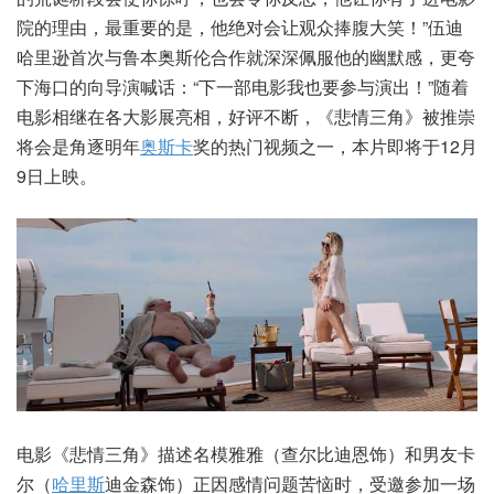
院的理由，最重要的是，他绝对会让观众捧腹大笑！”伍迪
哈里逊首次与鲁本奥斯伦合作就深深佩服他的幽默感，更夸
下海口的向导演喊话：“下一部电影我也要参与演出！”随着
电影相继在各大影展亮相，好评不断，《悲情三角》被推崇
将会是角逐明年
奥斯卡
奖的热门视频之一，本片即将于12月
9日上映。
电影《悲情三角》描述名模雅雅（查尔比迪恩饰）和男友卡
尔（
哈里斯
迪金森饰）正因感情问题苦恼时，受邀参加一场