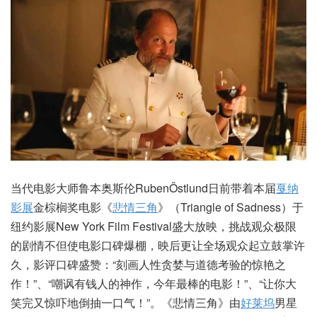
当代电影大师鲁本奥斯伦RubenÖstlund日前带着本届
戛纳
影展
金棕榈奖电影《
悲情三角
》（Triangle of Sadness）于
纽约影展New York Film Festival盛大放映，挑战观众极限
的剧情不但使电影口碑爆棚，映后更让全场观众起立鼓掌许
久，影评口碑盛赞：“刻画人性贪婪与道德考验的惊艳之
作！”、“嘲讽有钱人的神作，今年最棒的电影！”、“让你大
笑完又惊吓地倒抽一口气！”。《悲情三角》由
好莱坞
男星