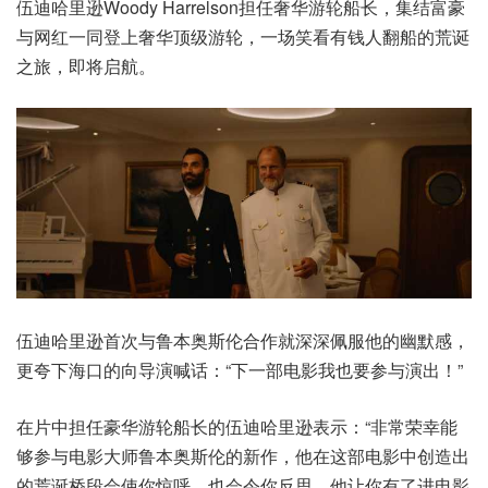
伍迪哈里逊Woody Harrelson担任奢华游轮船长，集结富豪
与网红一同登上奢华顶级游轮，一场笑看有钱人翻船的荒诞
之旅，即将启航。
伍迪哈里逊首次与鲁本奥斯伦合作就深深佩服他的幽默感，
更夸下海口的向导演喊话：“下一部电影我也要参与演出！”
在片中担任豪华游轮船长的伍迪哈里逊表示：“非常荣幸能
够参与电影大师鲁本奥斯伦的新作，他在这部电影中创造出
的荒诞桥段会使你惊呼，也会令你反思，他让你有了进电影