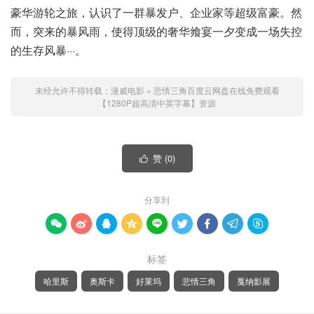
豪华游轮之旅，认识了一群暴发户、企业家等超级富豪。然
而，突来的暴风雨，使得顶级的奢华飨宴一夕变成一场失控
的生存风暴···。
未经允许不得转载：
漫威电影
»
悲情三角百度云网盘在线免费观看
【1280P超高清中英字幕】资源
赞 (
0
)

分享到









标签
哈里斯
奥斯卡
好莱坞
悲情三角
戛纳影展