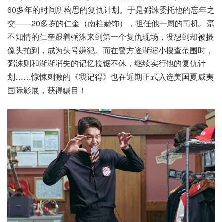
60多年的时间所构思的复仇计划。于是弼洙委托他的忘年之
交——20多岁的仁奎（南柱赫饰），担任他一周的司机。毫
不知情的仁奎跟着弼洙来到第一个复仇现场，没想到却被摄
像头拍到，成为头号嫌犯。而在警方逐渐缩小搜查范围时，
弼洙则和渐渐消失的记忆拉锯不休，继续实行他的复仇计
划……惊悚刺激的《我记得》也在近期正式入选美国夏威夷
国际影展，获得瞩目！