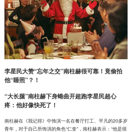
李星民大赞“忘年之交”南柱赫很可靠！竟偷拍
他“睡照”？！
“大长腿”南柱赫下身蜷曲开超跑李星民超心
疼：他好像快死了！
南柱赫在《我记得》中饰演一名在餐厅打工、平凡的20多岁
青年，对于自己所饰演的角色“仁奎”，南柱赫表示：“他是很