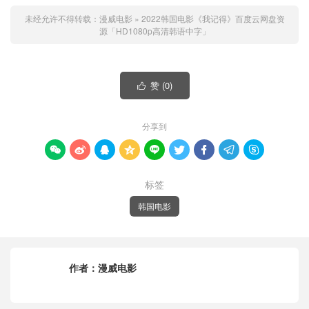
未经允许不得转载：
漫威电影
»
2022韩国电影《我记得》百度云网盘资
源「HD1080p高清韩语中字」
赞 (
0
)

分享到









标签
韩国电影
作者：
漫威电影