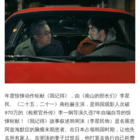
年度惊悚动作钜献《我记得》，由《南山的部长们》李星
民、《二十五，二十一》南柱赫主演，是韩国观影人次破
970万的《检察官外传》李一炯导演久违7年自编自导的惊
悚钜献！《我记得》故事叙述韩弼洙（李星民饰）是名罹患
阿兹海默症的脑瘤末期患者。在日本占领韩国时期，让他失
去所有家人。在弼洙的妻子过世后，他打算去执行自己耗费