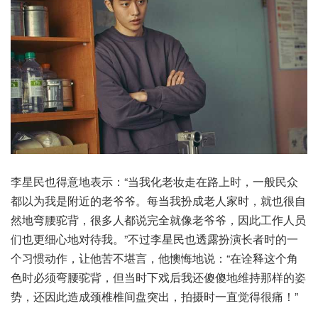
李星民也得意地表示：“当我化老妆走在路上时，一般民众
都以为我是附近的老爷爷。每当我扮成老人家时，就也很自
然地弯腰驼背，很多人都说完全就像老爷爷，因此工作人员
们也更细心地对待我。”不过李星民也透露扮演长者时的一
个习惯动作，让他苦不堪言，他懊悔地说：“在诠释这个角
色时必须弯腰驼背，但当时下戏后我还傻傻地维持那样的姿
势，还因此造成颈椎椎间盘突出，拍摄时一直觉得很痛！”