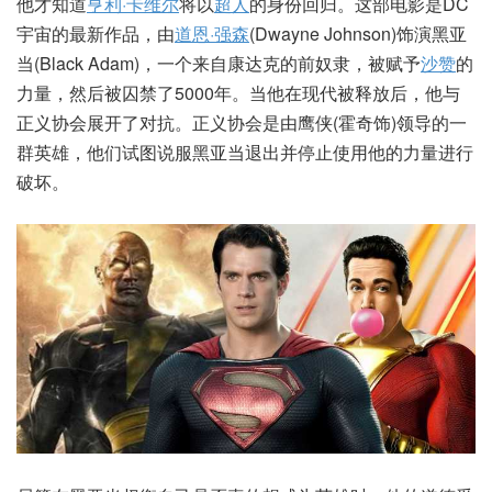
他才知道
亨利·卡维尔
将以
超人
的身份回归。这部电影是DC
宇宙的最新作品，由
道恩·强森
(Dwayne Johnson)饰演黑亚
当(Black Adam)，一个来自康达克的前奴隶，被赋予
沙赞
的
力量，然后被囚禁了5000年。当他在现代被释放后，他与
正义协会展开了对抗。正义协会是由鹰侠(霍奇饰)领导的一
群英雄，他们试图说服黑亚当退出并停止使用他的力量进行
破坏。