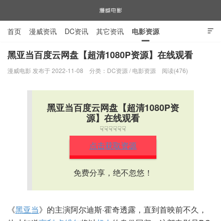
首页
漫威资讯
DC资讯
其它资讯
电影资源

电视剧资源
漫威图片
黑亚当百度云网盘【超清1080P资源】在线观看
漫威电影 发布于 2022-11-08
分类：
DC资源
/
电影资源
阅读(476)
漫威电影
黑亚当百度云网盘【超清1080P资
源】在线观看
☟☟☟☟☟☟
点击获取资源
免费分享，绝不忽悠！
《
黑亚当
》的主演阿尔迪斯·霍奇透露，直到首映前不久，