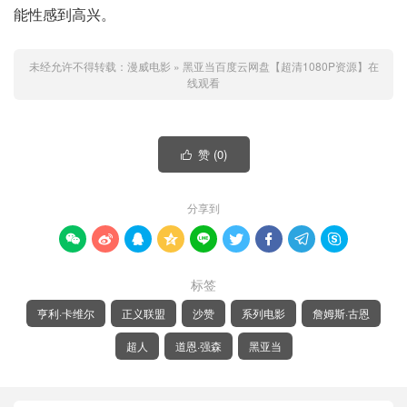
能性感到高兴。
未经允许不得转载：
漫威电影
»
黑亚当百度云网盘【超清1080P资源】在
线观看
赞 (
0
)

分享到









标签
亨利·卡维尔
正义联盟
沙赞
系列电影
詹姆斯·古恩
超人
道恩·强森
黑亚当