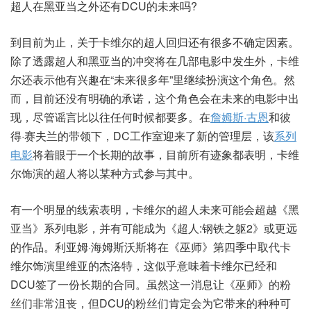
超人在黑亚当之外还有DCU的未来吗?
到目前为止，关于卡维尔的超人回归还有很多不确定因素。
除了透露超人和黑亚当的冲突将在几部电影中发生外，卡维
尔还表示他有兴趣在“未来很多年”里继续扮演这个角色。然
而，目前还没有明确的承诺，这个角色会在未来的电影中出
现，尽管谣言比以往任何时候都要多。在
詹姆斯·古恩
和彼
得·赛夫兰的带领下，DC工作室迎来了新的管理层，该
系列
电影
将着眼于一个长期的故事，目前所有迹象都表明，卡维
尔饰演的超人将以某种方式参与其中。
有一个明显的线索表明，卡维尔的超人未来可能会超越《黑
亚当》系列电影，并有可能成为《超人:钢铁之躯2》或更远
的作品。利亚姆·海姆斯沃斯将在《巫师》第四季中取代卡
维尔饰演里维亚的杰洛特，这似乎意味着卡维尔已经和
DCU签了一份长期的合同。虽然这一消息让《巫师》的粉
丝们非常沮丧，但DCU的粉丝们肯定会为它带来的种种可