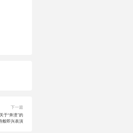
下一篇
于“奔溃”的
诗般即兴表演