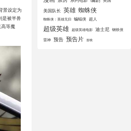
美国
英雄
蜘蛛侠
背景设定为
美国队长
则是被半兽
蝙蝠侠
超人
蜘蛛侠：英雄无归
只高等魔
超级英雄
迪士尼
钢铁侠
超级英雄电影
预告片
预告
雷神
首映