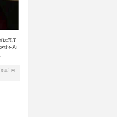
们发现了
对绯色和
。
字资源〗网