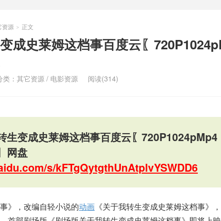
它资源
正文
>
成史莱姆这档事百度云〖720P1024p
分类：
其它资源
/
电影资源
阅读(314)
生变成史莱姆这档事百度云〖720P1024pMp4
〗网盘
.baidu.com/s/kFTgQytgthUnAtplvYSWDD6
档事》，改编自轻小说的
动画
《关于我转生变成史莱姆这档事》，
，首部剧场版《剧场版关于我转生变成史莱姆这档事》即将上映