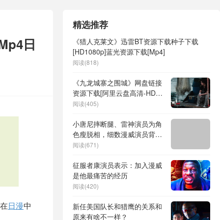
精选推荐
Mp4日
《猎人克莱文》迅雷BT资源下载种子下载
[HD1080p]蓝光资源下载[Mp4]
阅读(818)
《九龙城寨之围城》网盘链接
资源下载[阿里云盘高清-HD]
免费在线观看地址
阅读(405)
小唐尼摔断腿、雷神演员为角
色瘦脱相，细数漫威演员背后
有多拼！
阅读(671)
征服者康演员表示：加入漫威
是他最痛苦的经历
阅读(420)
在
日漫
中
新任美国队长和猎鹰的关系和
原来有啥不一样？
。