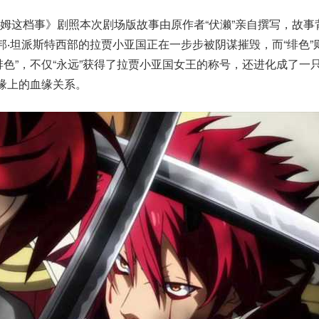
姆这档事》剧照本次剧场版故事由原作者“伏濑”亲自撰写，故事
邦‧坦派斯特西部的拉贾小亚国正在一步步被阴谋摧毁，而“绯色”
绯色”，不仅“永远”获得了拉贾小亚国女王的称号，还进化成了一
血缘上的血缘关系。