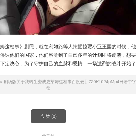
莱姆这档事》剧照，就在利姆路等人挖掘拉贾小亚王国的时候，他
在侵蚀他们的国家，他们察觉到了自己多年的计划即将崩溃，想要
下定决心，为了守护自己的血脉和恩情，一场激烈的战斗开始了
»
剧场版关于我转生变成史莱姆这档事百度云〖720P1024pMp4日语中
盘
赞 (
0
)

分享到