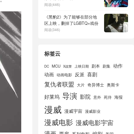
阅读(446)
《黑豹2》为了能够在部分地
区上映，删掉了LGBTQ+戏份
阅读(346)
标签云
动作
剧本
MCU
剧集
DC
X战警
上映日期
喜剧
动画
反派
动画电影
复仇者联盟
奇异博士
奥斯卡
大片
导演
好莱坞
影院
海报
死侍
意外
漫威
漫威宇宙
漫威影业
漫威电影
漫威电影宇宙
漫画
票房
编剧
系列电影