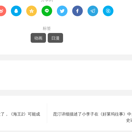








标签
动画
日漫
没了，《海王2》可能成
昆汀详细描述了小李子在《好莱坞往事》中关
史