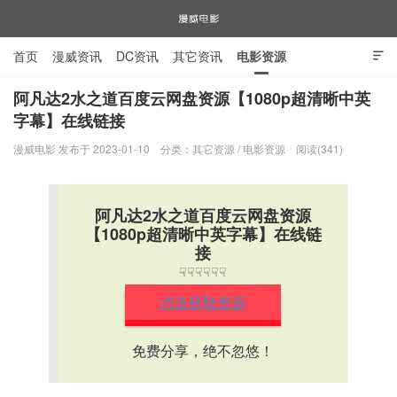
首页
漫威资讯
DC资讯
其它资讯
电影资源

电视剧资源
漫威图片
阿凡达2水之道百度云网盘资源【1080p超清晰中英
字幕】在线链接
漫威电影
漫威电影 发布于 2023-01-10
分类：
其它资源
/
电影资源
阅读(341)
阿凡达2水之道百度云网盘资源
【1080p超清晰中英字幕】在线链
接
☟☟☟☟☟☟
点击获取资源
免费分享，绝不忽悠！