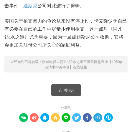
击事件，
迪斯尼
公司对此进行了剪辑。
美国关于枪支暴力的争论从来没有停止过，卡麦隆认为自己
有必要在自己的工作中尽量少使用枪支，这一点对《阿凡
达:水之道》尤为重要，因为一旦被迪斯尼公司收购，它将
会更加关注母公司所关心的家庭利益。
未经允许不得转载：
漫威电影
»
阿凡达2水之道百度云网盘资源【1080p
超清晰中英字幕】在线链接
赞 (
0
)

分享到








