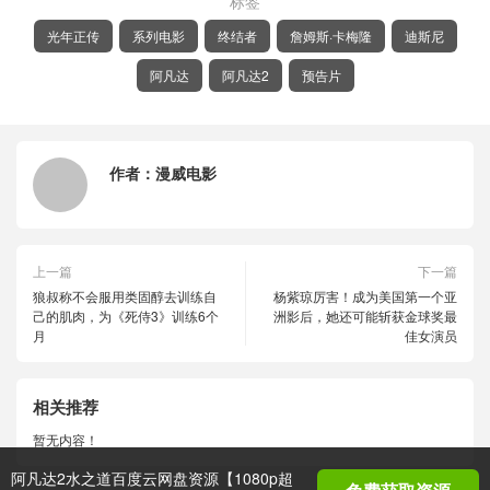
标签
光年正传
系列电影
终结者
詹姆斯·卡梅隆
迪斯尼
阿凡达
阿凡达2
预告片
作者：
漫威电影
上一篇
下一篇
狼叔称不会服用类固醇去训练自
杨紫琼厉害！成为美国第一个亚
己的肌肉，为《死侍3》训练6个
洲影后，她还可能斩获金球奖最
月
佳女演员
相关推荐
暂无内容！
阿凡达2水之道百度云网盘资源【1080p超