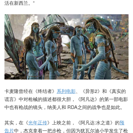
活在新西兰。”
卡麦隆曾经在《终结者》
系列电影
、《异形2》和《真实的
谎言》中对枪械的描述都很大胆，《阿凡达》的第一部电影
中也有枪战的镜头，纳美人和 RDA之间的战争也是如此。
其实，在《
光年正传
》上映之前，《阿凡达:水之道》的
预
告片
中，杰克拿着一把步枪，但因为犹瓦尔迪小学发生了枪