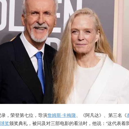
纪录，荣登第七位，导演
詹姆斯·卡梅隆
、《阿凡达》、第三名《
球奖
颁奖典礼，被问及对三部电影的看法时，他说：“这代表着