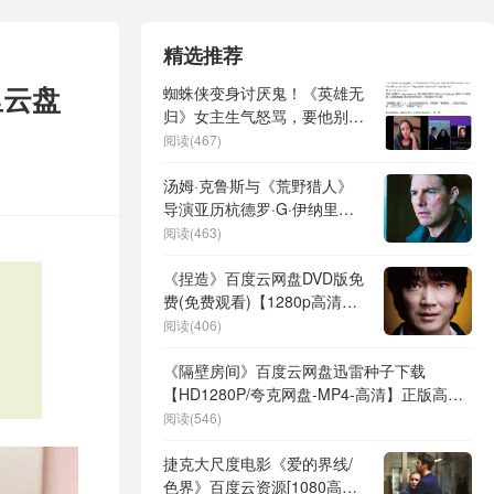
精选推荐
里云盘
蜘蛛侠变身讨厌鬼！《英雄无
归》女主生气怒骂，要他别再
骚扰
阅读(467)
汤姆·克鲁斯与《荒野猎人》
导演亚历杭德罗·G·伊纳里多
携手华纳兄弟，开启新的合作
阅读(463)
篇章
《捏造》百度云网盘DVD版免
费(免费观看)【1280p高清下
载】
阅读(406)
《隔壁房间》百度云网盘迅雷种子下载
【HD1280P/夸克网盘-MP4-高清】正版高清
阿里云
阅读(546)
捷克大尺度电影《爱的界线/
色界》百度云资源[1080高清]