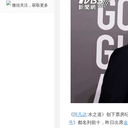
微信关注，获取更多
《
阿凡达
:水之道》创下票房
号
》都名列前十，昨日出席
金