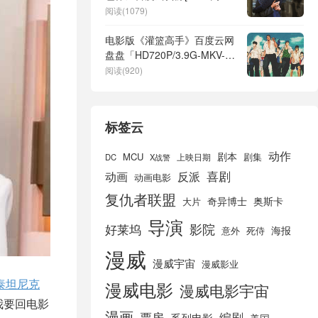
网盘分享迅雷下载
阅读(1079)
电影版《灌篮高手》百度云网
盘盘「HD720P/3.9G-MKV-超
清版」迅雷BT资源下载
阅读(920)
标签云
动作
剧本
MCU
剧集
DC
X战警
上映日期
喜剧
动画
反派
动画电影
复仇者联盟
奇异博士
奥斯卡
大片
导演
好莱坞
影院
海报
死侍
意外
漫威
漫威宇宙
漫威影业
泰坦尼克
漫威电影
漫威电影宇宙
我要回电影
漫画
票房
编剧
系列电影