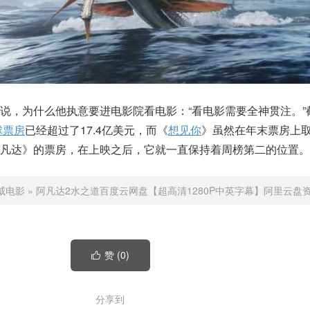
说，为什么他执意要进电影院看电影：“看电影需要全神贯注。”
球票房
已经超过了17.4亿美元，而《
想见你
》虽然在年末票房上
凡达》的票房，在上映之后，它就一直保持着周榜第二的位置。
威电影
»
阿凡达2水之道百度云网盘【超高清1280P中英字幕】阿里云盘
赞 (
0
)

分享到