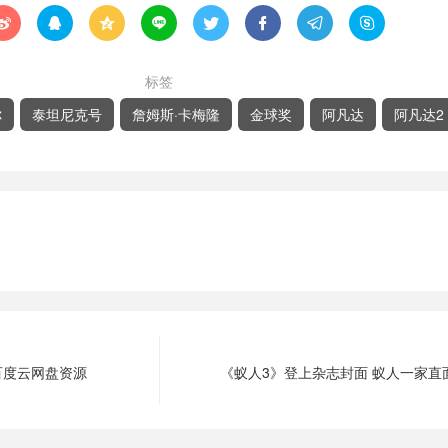








标签
你
泰坦尼克号
詹姆斯·卡梅隆
金球奖
阿凡达
阿凡达2
百度云网盘资源
《蚁人3》登上杂志封面 蚁人一家直