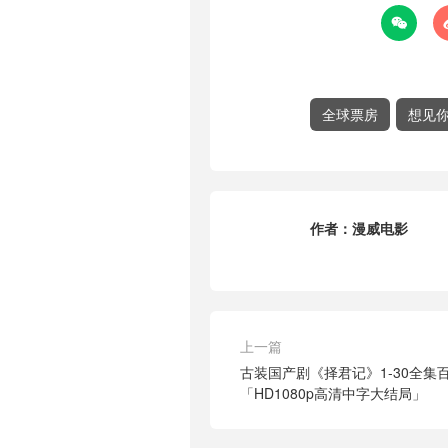

全球票房
想见
作者：
漫威电影
上一篇
古装国产剧《择君记》1-30全集
「HD1080p高清中字大结局」