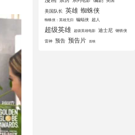
美国
英雄
蜘蛛侠
美国队长
蝙蝠侠
超人
蜘蛛侠：英雄无归
超级英雄
迪士尼
钢铁侠
超级英雄电影
预告片
预告
雷神
首映