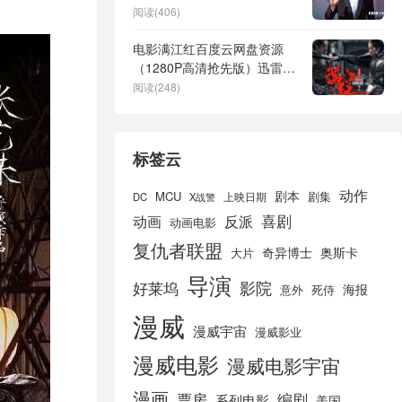
饰演
阅读(406)
电影满江红百度云网盘资源
（1280P高清抢先版）迅雷资
源下载
阅读(248)
标签云
动作
剧本
MCU
剧集
DC
X战警
上映日期
喜剧
动画
反派
动画电影
复仇者联盟
奇异博士
奥斯卡
大片
导演
好莱坞
影院
海报
死侍
意外
漫威
漫威宇宙
漫威影业
漫威电影
漫威电影宇宙
漫画
票房
编剧
系列电影
美国