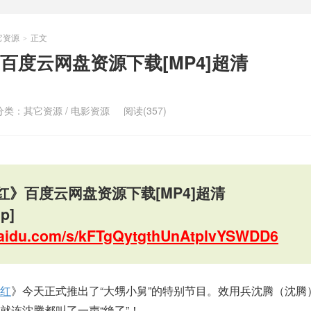
它资源
正文
>
百度云网盘资源下载[MP4]超清
分类：
其它资源
/
电影资源
阅读(357)
红》百度云网盘资源下载[MP4]超清
p]
.baidu.com/s/kFTgQytgthUnAtplvYSWDD6
红
》今天正式推出了“大甥小舅”的特别节目。效用兵沈腾（沈腾
就连沈腾都叫了一声“绝了”！