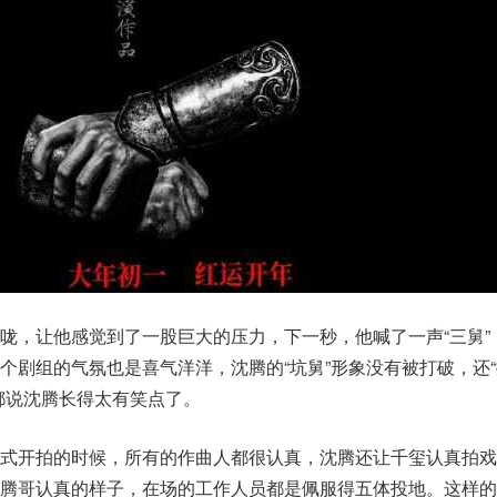
咙，让他感觉到了一股巨大的压力，下一秒，他喊了一声“三舅”
个剧组的气氛也是喜气洋洋，沈腾的“坑舅”形象没有被打破，还
都说沈腾长得太有笑点了。
正式开拍的时候，所有的作曲人都很认真，沈腾还让千玺认真拍戏
着腾哥认真的样子，在场的工作人员都是佩服得五体投地。这样的