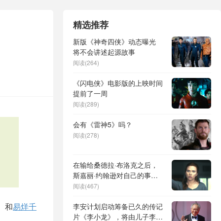
精选推荐
新版《神奇四侠》动态曝光
将不会讲述起源故事
阅读(264)
《闪电侠》电影版的上映时间
提前了一周
阅读(289)
会有《雷神5》吗？
阅读(278)
在输给桑德拉·布洛克之后，
斯嘉丽·约翰逊对自己的事业
感到绝望
阅读(467)
）和
易烊千
李安计划启动筹备已久的传记
片《李小龙》，将由儿子李淳