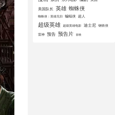
英雄
蜘蛛侠
美国队长
蝙蝠侠
超人
蜘蛛侠：英雄无归
超级英雄
迪士尼
钢铁侠
超级英雄电影
预告片
预告
雷神
首映