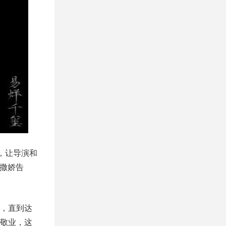
，让导演和
“撒娇告
，直到达
敬业，这