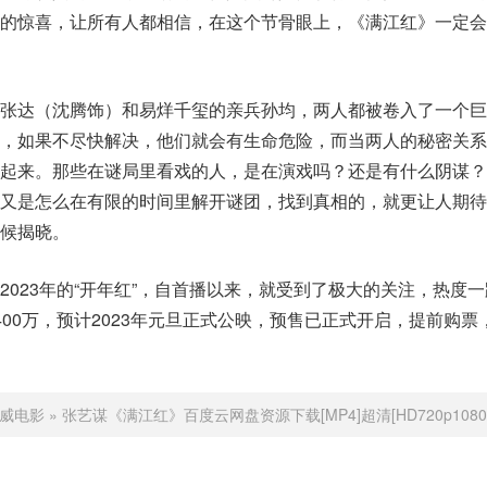
个的惊喜，让所有人都相信，在这个节骨眼上，《满江红》一定会
兵张达（沈腾饰）和易烊千玺的亲兵孙均，两人都被卷入了一个巨
案，如果不尽快解决，他们就会有生命危险，而当两人的秘密关系
张起来。那些在谜局里看戏的人，是在演戏吗？还是有什么阴谋？
，又是怎么在有限的时间里解开谜团，找到真相的，就更让人期待
候揭晓。
2023年的“开年红”，自首播以来，就受到了极大的关注，热度
00万，预计2023年元旦正式公映，预售已正式开启，提前购票
威电影
»
张艺谋《满江红》百度云网盘资源下载[MP4]超清[HD720p1080