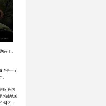
期待了。
份也是一个
辣。
副团长的
尽所能地破
个谜团，