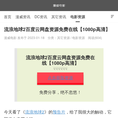
首页
漫威资讯
DC资讯
其它资讯
电影资源

电视剧资源
漫威图片
流浪地球2百度云网盘资源免费在线【1080p高清】
漫威电影 发布于 2023-01-18
分类：
其它资源
/
电影资源
阅读(604)
漫威电影
流浪地球2百度云网盘资源免费在
线【1080p高清】
☟☟☟☟☟☟
点击获取资源
免费分享，绝不忽悠！
今天看了《
流浪地球2
》的
预告片
，给了我很大的触动，它