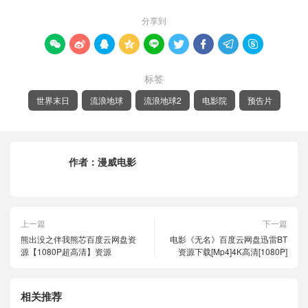
分享到









标签
世界末日
流浪地球
流浪地球2
电影院
预告片
作者：
漫威电影
上一篇
下一篇
熊出没之伴我熊芯百度云网盘资
电影《无名》百度云网盘迅雷BT
源【1080P超高清】资源
资源下载[Mp4]4K高清[1080P]
相关推荐