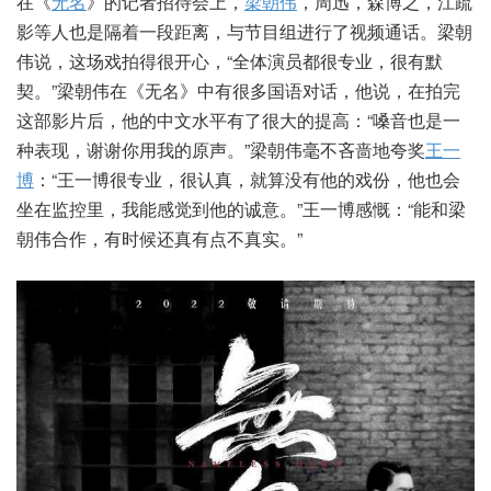
在《
无名
》的记者招待会上，
梁朝伟
，周迅，森博之，江疏
影等人也是隔着一段距离，与节目组进行了视频通话。梁朝
伟说，这场戏拍得很开心，“全体演员都很专业，很有默
契。”梁朝伟在《无名》中有很多国语对话，他说，在拍完
这部影片后，他的中文水平有了很大的提高：“嗓音也是一
种表现，谢谢你用我的原声。”梁朝伟毫不吝啬地夸奖
王一
博
：“王一博很专业，很认真，就算没有他的戏份，他也会
坐在监控里，我能感觉到他的诚意。”王一博感慨：“能和梁
朝伟合作，有时候还真有点不真实。”