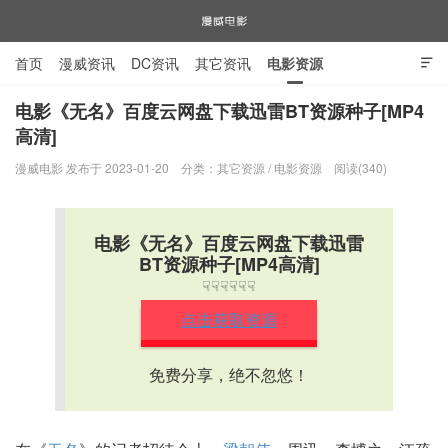
首页
漫威资讯
DC资讯
其它资讯
电影资源

电视剧资源
漫威图片
电影《无名》百度云网盘下载迅雷BT资源种子[MP4
高清]
漫威电影
漫威电影 发布于 2023-01-20
分类：
其它资源
/
电影资源
阅读(340)
电影《无名》百度云网盘下载迅雷
BT资源种子[MP4高清]
☟☟☟☟☟☟
点击获取资源
免费分享，绝不忽悠！