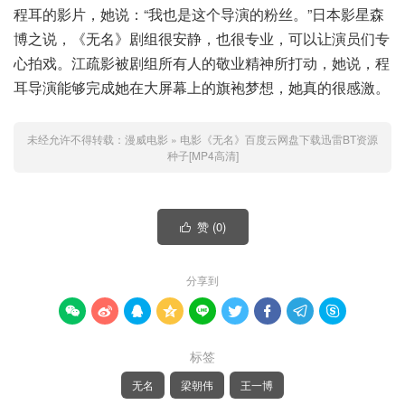
程耳的影片，她说：“我也是这个导演的粉丝。”日本影星森
博之说，《无名》剧组很安静，也很专业，可以让演员们专
心拍戏。江疏影被剧组所有人的敬业精神所打动，她说，程
耳导演能够完成她在大屏幕上的旗袍梦想，她真的很感激。
未经允许不得转载：
漫威电影
»
电影《无名》百度云网盘下载迅雷BT资源
种子[MP4高清]
赞 (
0
)

分享到









标签
无名
梁朝伟
王一博