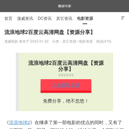
首页
漫威资讯
DC资讯
其它资讯
电影资源

电视剧资源
漫威图片
流浪地球2百度云高清网盘【资源分享】
漫威电影 发布于 2023-01-22
分类：
其它资源
/
电影资源
阅读(475)
漫威电影
流浪地球2百度云高清网盘【资源
分享】
☟☟☟☟☟☟
点击获取资源
免费分享，绝不忽悠！
《
流浪地球2
》在继承了第一部电影的优点的同时，又有了