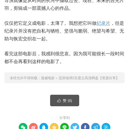
导演就像是从时间的长河中撷取过去、现在、未来的吉光片
羽，剪辑成一部震撼人心的作品。
仅仅把它定义成电影，太薄了。我想把它叫做
纪录片
，但是
纪录片并没有把自私与牺牲、坚强与脆弱、绝望与希望、无
助与恢宏交织在一起。
看完这部电影后，我感到很悲哀。因为我可能很长一段时间
都不会再看到这样的电影了。
未经允许不得转载：
漫威电影
»
流浪地球2百度云高清网盘【资源分享】
赞 (
0
)

分享到








