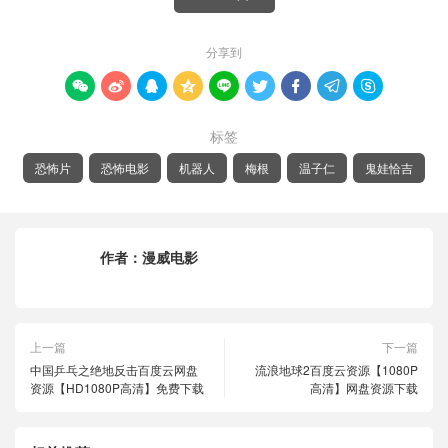
分享到









标签
恐怖片
恐怖电影
机器人
梅根
温子仁
鬼娃恰吉
作者：
漫威电影
上一篇
下一篇
中国乒乓之绝地反击百度云网盘
流浪地球2百度云资源【1080P
资源【HD1080P高清】免费下载
高清】网盘资源下载