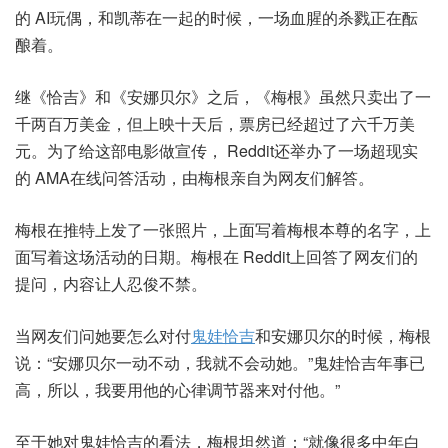
的 AI玩偶，和凯蒂在一起的时候，一场血腥的杀戮正在酝
酿着。
继《恰吉》和《安娜贝尔》之后，《梅根》虽然只卖出了一
千两百万美金，但上映十天后，票房已经超过了六千万美
元。为了给这部电影做宣传， Reddit还举办了一场超现实
的 AMA在线问答活动，由梅根亲自为网友们解答。
梅根在推特上发了一张照片，上面写着梅根本尊的名字，上
面写着这场活动的日期。梅根在 Reddit上回答了网友们的
提问，内容让人忍俊不禁。
当网友们问她要怎么对付
鬼娃恰吉
和安娜贝尔的时候，梅根
说：“安娜贝尔一动不动，我就不会动她。”鬼娃恰吉年事已
高，所以，我要用他的心律调节器来对付他。”
至于她对鬼娃恰吉的看法，梅根坦然道：“就像很多中年白