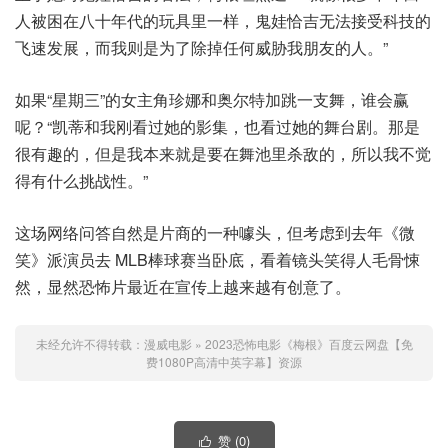
人被困在八十年代的玩具里一样，鬼娃恰吉无法接受科技的
飞速发展，而我则是为了除掉任何威胁我朋友的人。”
如果“星期三”的女主角珍娜和奥尔特加跳一支舞，谁会赢
呢？“凯蒂和我刚看过她的影集，也看过她的舞台剧。那是
很有趣的，但是我本来就是要在舞池里杀敌的，所以我不觉
得有什么挑战性。”
这场网络问答自然是片商的一种噱头，但考虑到去年《微
笑》派演员去 MLB棒球赛当卧底，看着镜头笑得人毛骨悚
然，显然恐怖片最近在宣传上越来越有创意了。
未经允许不得转载：
漫威电影
»
2023恐怖电影《梅根》百度云网盘【免
费1080P高清中英字幕】资源
赞 (
0
)
