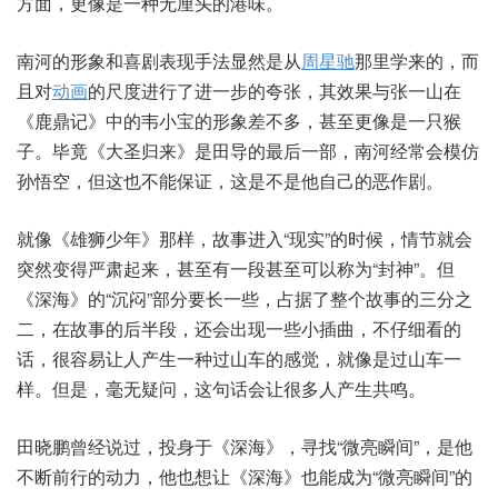
方面，更像是一种无厘头的港味。
南河的形象和喜剧表现手法显然是从
周星驰
那里学来的，而
且对
动画
的尺度进行了进一步的夸张，其效果与张一山在
《鹿鼎记》中的韦小宝的形象差不多，甚至更像是一只猴
子。毕竟《大圣归来》是田导的最后一部，南河经常会模仿
孙悟空，但这也不能保证，这是不是他自己的恶作剧。
就像《雄狮少年》那样，故事进入“现实”的时候，情节就会
突然变得严肃起来，甚至有一段甚至可以称为“封神”。但
《深海》的“沉闷”部分要长一些，占据了整个故事的三分之
二，在故事的后半段，还会出现一些小插曲，不仔细看的
话，很容易让人产生一种过山车的感觉，就像是过山车一
样。但是，毫无疑问，这句话会让很多人产生共鸣。
田晓鹏曾经说过，投身于《深海》，寻找“微亮瞬间”，是他
不断前行的动力，他也想让《深海》也能成为“微亮瞬间”的