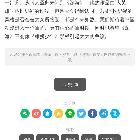
一部分。从《大圣归来》到《深海》，他的作品由“大英
雄”向“小人物”的过渡，但是否会得到认同，以及“小人物”的
风格是否会被大众所接受，都是个未知数。我们期待着中国
动漫进入一个新的、更有信心的新时期，同时也希望《深
海》不会像《雄狮少年》那样引起太大的争议。
未经允许不得转载：
漫威电影
»
动画电影《深海》百度云网盘资源完整下
载
赞 (
0
)

分享到









标签
动画
动画电影
周星驰
深海
雄狮少年