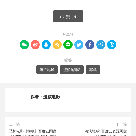
赞 (
0
)

分享到









标签
流浪地球
流浪地球2
郭帆
作者：
漫威电影
上一篇
下一篇
恐怖电影《梅根》百度云网盘
流浪地球2百度云资源网盘