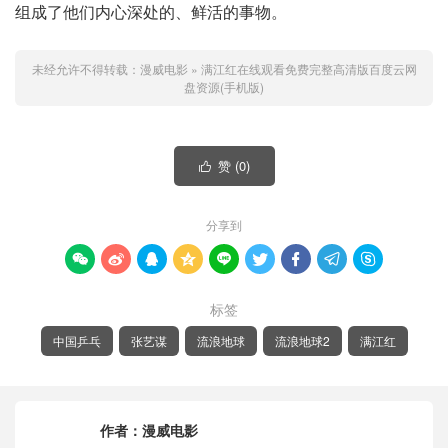
组成了他们内心深处的、鲜活的事物。
未经允许不得转载：
漫威电影
»
满江红在线观看免费完整高清版百度云网
盘资源(手机版)
赞 (
0
)

分享到









标签
中国乒乓
张艺谋
流浪地球
流浪地球2
满江红
作者：
漫威电影