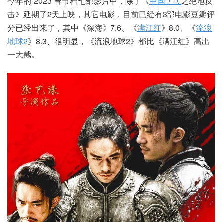
今年的“2023”春节档七部影片中，除了《
中国乒乓
之绝地反
击》延期了2天上映，其它电影，目前已经有3部电影豆瓣评
分已经出来了，其中《深海》7.6、《
满江红
》8.0、《
流浪
地球2
》8.3、很明显，《流浪地球2》都比《满江红》高出
一大截。