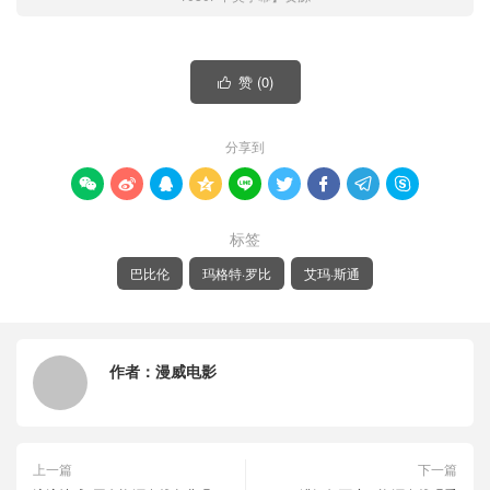
赞 (
0
)

分享到









标签
巴比伦
玛格特·罗比
艾玛·斯通
作者：
漫威电影
上一篇
下一篇