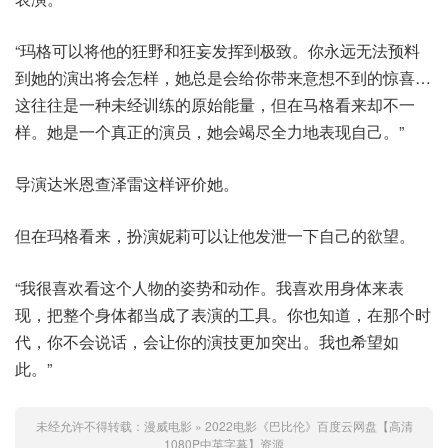
“玛格可以将他的狂野和狂妄发挥到极致。你永远无法预料
到她的演出将会怎样，她总是会给你带来意想不到的惊喜…
这往往是一种未经训练的原始能量，但在马格看来却不一
样。她是一个真正的演员，她会竭尽全力地表现自己。”
导演达米恩查泽雷这样评价她。
但在玛格看来，扮演妮莉可以让他发泄一下自己的欲望。
“我很喜欢看这个人物的姿势和动作。我喜欢用身体来表
现，把整个身体都当成了表演的工具。你也知道，在那个时
代，你不会说话，会让你的演技更加突出。我也希望如
此。”
未经允许不得转载：
漫威电影
»
2022电影《巴比伦》百度云网盘【高清
1080P中英字幕】资源