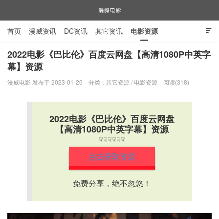
首页
漫威资讯
DC资讯
其它资讯
电影资源

电视剧资源
漫威图片
2022电影《巴比伦》百度云网盘【高清1080P中英字
幕】资源
漫威电影
漫威电影 发布于 2023-01-26
分类：
其它资源
/
电影资源
阅读(318)
2022电影《巴比伦》百度云网盘
【高清1080P中英字幕】资源
☟☟☟☟☟☟
点击获取资源
免费分享，绝不忽悠！