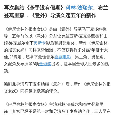
再次集结《杀手没有假期》
科林·法瑞尔
、布兰
登葛里森，《意外》导演久违五年的新作
《伊尼舍林的报丧女妖》是由《意外》导演马丁麦多纳执
导，五年前他以《意外》分别让弗兰西斯·麦克多蒙德和山
姆·洛克威尔拿下
奥斯卡
影后和男配角奖，新作《伊尼舍林
的报丧女妖》同样来势汹汹，不仅获得许多外媒“年度十大
佳片”肯定，还拿下最佳音乐
喜剧电影
、男主角、男配角、
女配角及导演等8项
金球奖
提名，是本届金球入围最多的视
频。
编剧兼导演马丁麦多纳继《意外》后，新作《伊尼舍林的报
丧女妖》同样赢来极高的评价。
《伊尼舍林的报丧女妖》主演科林·法瑞尔和布兰登葛里
森，其实已经不是第一次和导演马丁麦多纳合作，三人早在