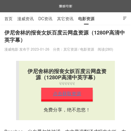
首页
漫威资讯
DC资讯
其它资讯
电影资源

电视剧资源
漫威图片
伊尼舍林的报丧女妖百度云网盘资源（1280P高清中
英字幕）
漫威电影
漫威电影 发布于 2023-01-26
分类：
其它资源
/
电影资源
阅读(280)
伊尼舍林的报丧女妖百度云网盘资
源（1280P高清中英字幕）
☟☟☟☟☟☟
点击获取资源
免费分享，绝不忽悠！