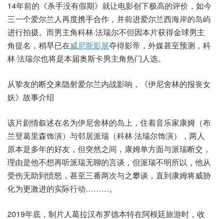
14年前的《杀手没有假期》就让电影创下极高的评价，如今
三一个爱尔兰人再度携手合作，并前进爱尔兰西海岸的岛屿
进行拍摄。而男主角科林·法瑞尔不但因本片获得金球男主
角提名，稍早已在
威尼斯影展
夺得影帝，外媒甚至预测，科
林·法瑞尔也将是本届奥斯卡男主角热门人选。
从挚友的断交来隐射爱尔兰内战影响，《伊尼舍林的报丧女
妖》故事介绍
该片剧情叙述在名为伊尼舍林的岛上，住着音乐家康姆（布
兰登葛里森饰演）与邻居派瑞（科林·法瑞尔饰演），两人
原本是多年的好友，但突然之间，康姆单方面与派瑞断交，
理由是他不想再听派瑞无聊的言谈，但派瑞不明所以，他从
受伤无助到愤怒，甚至三番两次与之攀谈，直到康姆将威胁
化为更激进的实际行动………。
2019年底，制片人葛拉汉布罗德本特在阿根廷旅游时，收