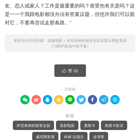
友、恋人或家人？工作是最重要的吗？谁受伤有关是吗？这
是一一个我跟电影都没办法有答案议题，但也许我们可以面
对它，不要再尝试走那条路。”
未经允许不得转载：
漫威电影
»
伊尼舍林的报丧女妖百度云网盘资源
（1280P高清中英字幕）
赞 (
0
)

分享到









标签
伊尼舍林的报丧女妖
喜剧电影
奥斯卡
奥斯卡影后
威尼斯影展
科林·法瑞尔
金球奖