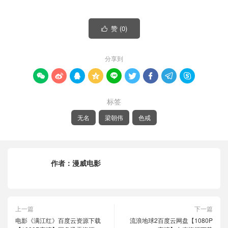
赞 (
0
)

分享到









标签
无名
梁朝伟
色戒
作者：
漫威电影
上一篇
下一篇
电影《满江红》百度云资源下载
流浪地球2百度云网盘【1080P