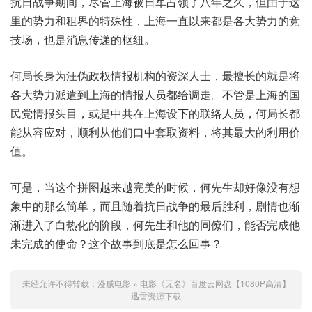
抗日战争期间，尽管上海被日军占领了八年之久，但由于这
里的势力和租界的特殊性，上海一直以来都是各大势力的竞
技场，也是消息传递的枢纽。
何局长身为汪伪政权情报机构的资深人士，最擅长的就是将
各大势力派遣到上海的情报人员都给调走。不管是上海的国
民党情报头目，或是中共在上海设下的联络人员，何局长都
能从容应对，顺利从他们口中套取资料，将其最大的利用价
值。
可是，当这个拼图越来越完美的时候，何先生却好像没有想
象中的那么简单，而且随着抗日战争的最后胜利，剧情也渐
渐进入了白热化的阶段，何先生和他的同僚们，能否完成他
未完成的使命？这个故事到底是怎么回事？
未经允许不得转载：
漫威电影
»
电影《无名》百度云网盘【1080P高清】
迅雷资源下载