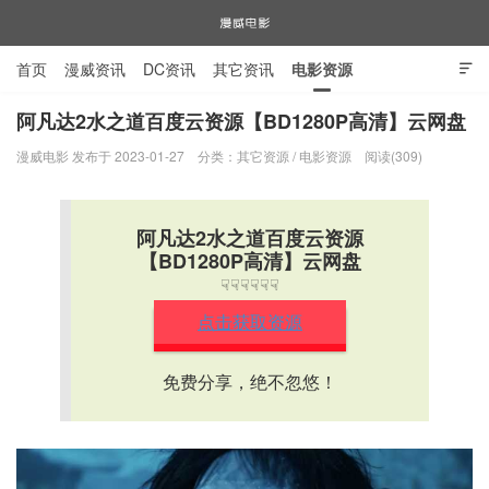
首页
漫威资讯
DC资讯
其它资讯
电影资源

电视剧资源
漫威图片
阿凡达2水之道百度云资源【BD1280P高清】云网盘
漫威电影 发布于 2023-01-27
分类：
其它资源
/
电影资源
阅读(309)
漫威电影
阿凡达2水之道百度云资源
【BD1280P高清】云网盘
☟☟☟☟☟☟
点击获取资源
免费分享，绝不忽悠！