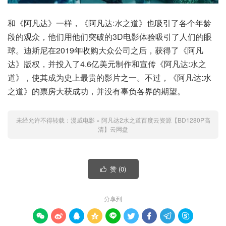
和《阿凡达》一样，《阿凡达:水之道》也吸引了各个年龄
段的观众，他们用他们突破的3D电影体验吸引了人们的眼
球。迪斯尼在2019年收购大众公司之后，获得了《阿凡
达》版权，并投入了4.6亿美元制作和宣传《阿凡达:水之
道》，使其成为史上最贵的影片之一。不过，《阿凡达:水
之道》的票房大获成功，并没有辜负各界的期望。
未经允许不得转载：
漫威电影
»
阿凡达2水之道百度云资源【BD1280P高
清】云网盘
赞 (
0
)

分享到








