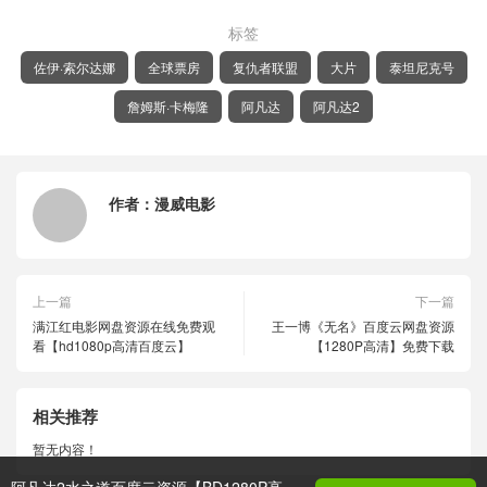
标签
佐伊·索尔达娜
全球票房
复仇者联盟
大片
泰坦尼克号
詹姆斯·卡梅隆
阿凡达
阿凡达2
作者：
漫威电影
上一篇
下一篇
满江红电影网盘资源在线免费观
王一博《无名》百度云网盘资源
看【hd1080p高清百度云】
【1280P高清】免费下载
相关推荐
暂无内容！