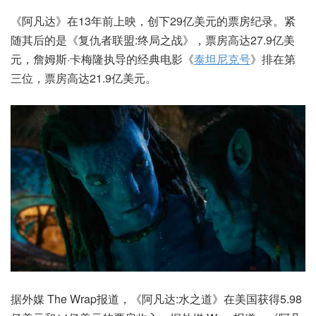
《阿凡达》在13年前上映，创下29亿美元的票房纪录。紧
随其后的是《复仇者联盟:终局之战》，票房高达27.9亿美
元，詹姆斯·卡梅隆执导的经典电影《
泰坦尼克号
》排在第
三位，票房高达21.9亿美元。
据外媒 The Wrap报道，《阿凡达:水之道》在美国获得5.98