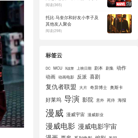
心
阅读(365)
托比·马奎尔和好友小李子及
其他友人聚会
阅读(298)
标签云
动作
剧本
MCU
剧集
DC
X战警
上映日期
喜剧
动画
反派
动画电影
复仇者联盟
奇异博士
奥斯卡
大片
导演
好莱坞
影院
海报
死侍
意外
漫威
漫威宇宙
漫威影业
漫威电影
漫威电影宇宙
漫画
票房
编剧
系列电影