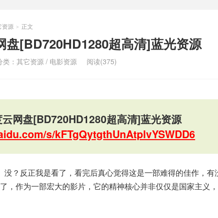
它资源
正文
>
[BD720HD1280超高清]蓝光资源
分类：
其它资源
/
电影资源
阅读(375)
云网盘[BD720HD1280超高清]蓝光资源
.baidu.com/s/kFTgQytgthUnAtplvYSWDD6
》没？反正我是看了，看完后真心觉得这是一部难得的佳作，有
论了，作为一部宏大的影片，它的精神核心并非仅仅是国家主义，