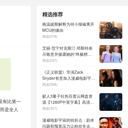
精选推荐
格温妮斯解释为何小辣椒离开
MCU的缘由
阅读(578)
艾丽·范宁对克斯汀·邓斯特表
示敬意并披露她的“终极榜
样”妮可·基德曼
阅读(297)
《正义联盟》导演Zack
Snyder有意加入漫威电影宇宙
执导《刀锋战士：复活》？
阅读(568)
蚁人3量子狂热百度云网盘资
没有比第一
源【1280P中英字幕】高清云
盘链接
阅读(357)
而是全人
漫威电影宇宙的转折点：剧本
问题和预算压力让粉丝失去信