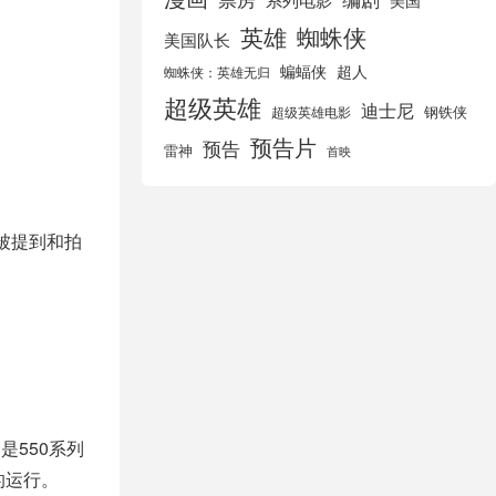
美国
英雄
蜘蛛侠
美国队长
蝙蝠侠
超人
蜘蛛侠：英雄无归
超级英雄
迪士尼
钢铁侠
超级英雄电影
预告片
预告
雷神
首映
被提到和拍
是550系列
的运行。