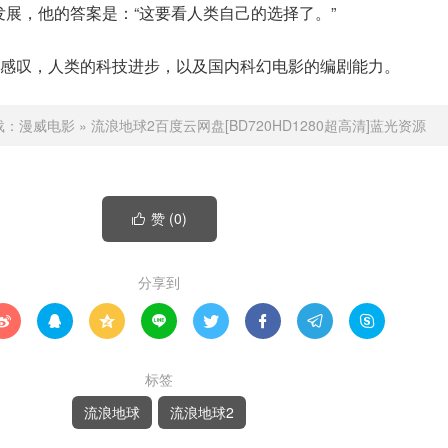
发展，他的答案是：“这要看人类自己的选择了。”
感叹，人类的科技进步，以及国内科幻电影的编剧能力。
载：
漫威电影
»
流浪地球2百度云网盘[BD720HD1280超高清]蓝光资源
赞 (
0
)

分享到








标签
流浪地球
流浪地球2